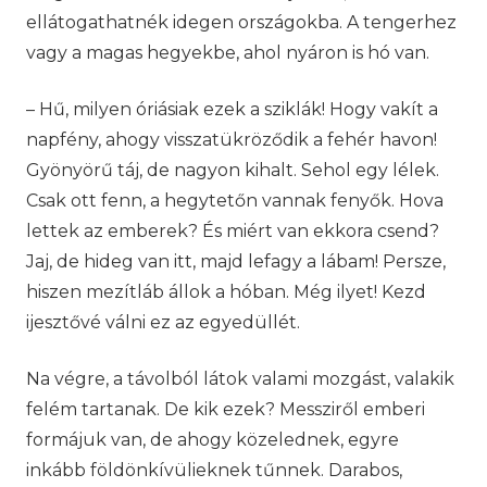
ellátogathatnék idegen országokba. A tengerhez
vagy a magas hegyekbe, ahol nyáron is hó van.
– Hű, milyen óriásiak ezek a sziklák! Hogy vakít a
napfény, ahogy visszatükröződik a fehér havon!
Gyönyörű táj, de nagyon kihalt. Sehol egy lélek.
Csak ott fenn, a hegytetőn vannak fenyők. Hova
lettek az emberek? És miért van ekkora csend?
Jaj, de hideg van itt, majd lefagy a lábam! Persze,
hiszen mezítláb állok a hóban. Még ilyet! Kezd
ijesztővé válni ez az egyedüllét.
Na végre, a távolból látok valami mozgást, valakik
felém tartanak. De kik ezek? Messziről emberi
formájuk van, de ahogy közelednek, egyre
inkább földönkívülieknek tűnnek. Darabos,