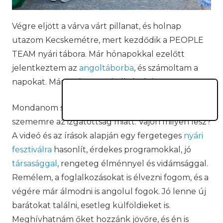
Végre eljött a várva várt pillanat, és holnap
utazom Kecskemétre, mert kezdődik a PEOPLE
TEAM nyári tábora. Már hónapokkal ezelőtt
jelentkeztem az
angoltáborba
, és számoltam a
napokat. Már csak egyet kell aludni.
Mondanom sem kell, hogy sokáig nem jött álom a
szememre az izgatottság miatt. Vajon milyen lesz?
A videó és az írások alapján egy fergeteges
nyári
fesztiválra
hasonlít, érdekes programokkal, jó
társasággal
, rengeteg élménnyel és vidámsággal.
Remélem, a foglalkozásokat is élvezni fogom, és a
végére már álmodni is angolul fogok. Jó lenne új
barátokat találni, esetleg külföldieket is.
Meghívhatnám őket hozzánk jövőre, és én is