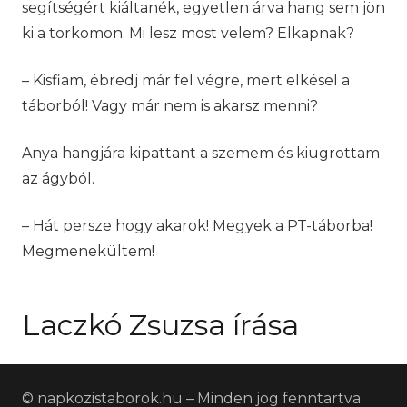
segítségért kiáltanék, egyetlen árva hang sem jön
ki a torkomon. Mi lesz most velem? Elkapnak?
– Kisfiam, ébredj már fel végre, mert elkésel a
táborból! Vagy már nem is akarsz menni?
Anya hangjára kipattant a szemem és kiugrottam
az ágyból.
– Hát persze hogy akarok! Megyek a PT-táborba!
Megmenekültem!
Laczkó Zsuzsa írása
© napkozistaborok.hu – Minden jog fenntartva