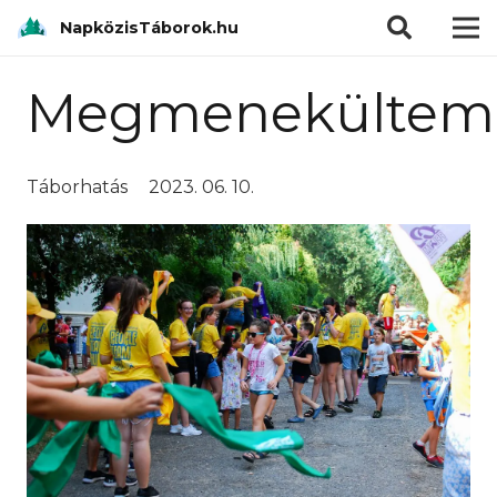
modal-check
NapközisTáborok.hu
Megmenekültem
Táborhatás
2023. 06. 10.