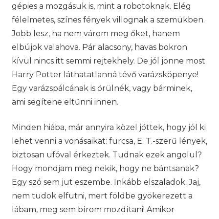
gépies a mozgásuk is, mint a robotoknak. Elég
félelmetes, színes fények villognak a szemükben.
Jobb lesz, ha nem várom meg őket, hanem
elbújok valahova. Pár alacsony, havas bokron
kívül nincs itt semmi rejtekhely. De jól jönne most
Harry Potter láthatatlanná tévő varázsköpenye!
Egy varázspálcának is örülnék, vagy bárminek,
ami segítene eltűnni innen.
Minden hiába, már annyira közel jöttek, hogy jól ki
lehet venni a vonásaikat: furcsa, E. T.-szerű lények,
biztosan ufóval érkeztek. Tudnak ezek angolul?
Hogy mondjam meg nekik, hogy ne bántsanak?
Egy szó sem jut eszembe. Inkább elszaladok. Jaj,
nem tudok elfutni, mert földbe gyökerezett a
lábam, meg sem bírom mozdítani! Amikor