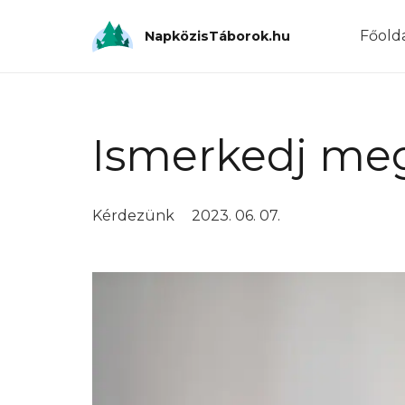
Főold
NapközisTáborok.hu
Ismerkedj meg
Kérdezünk
2023. 06. 07.