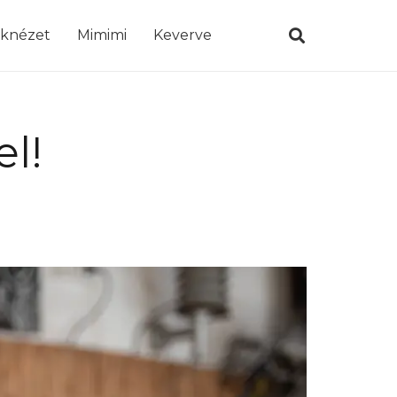
öknézet
Mimimi
Keverve
l!