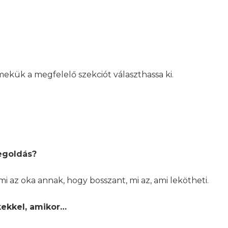
ekük a megfelelő szekciót választhassa ki.
egoldás?
i az oka annak, hogy bosszant, mi az, ami lekötheti.
kekkel, amikor…