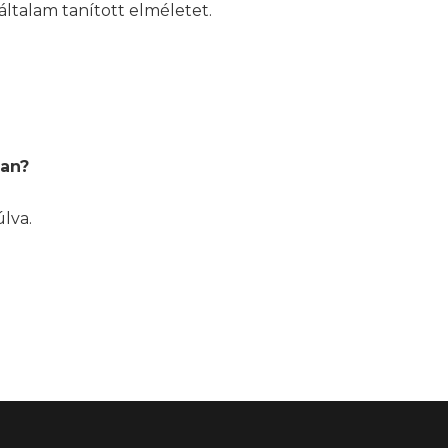
általam tanított elméletet.
ban?
lva.