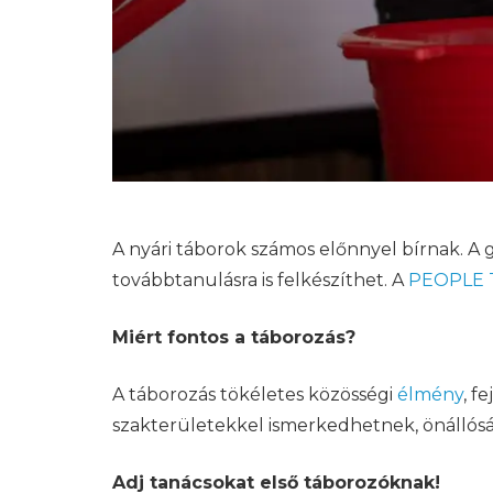
A nyári táborok számos előnnyel bírnak. A g
továbbtanulásra is felkészíthet. A
PEOPLE 
Miért fontos a táborozás?
A táborozás tökéletes közösségi
élmény
, f
szakterületekkel ismerkedhetnek, önállósá
Adj tanácsokat első táborozóknak!