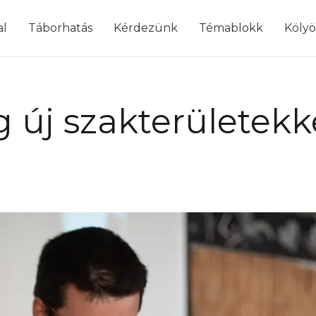
modal-check
al
Táborhatás
Kérdezünk
Témablokk
Köly
 új szakterületekke