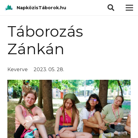
modal-check
NapközisTáborok.hu
Táborozás
Zánkán
Keverve
2023. 05. 28.