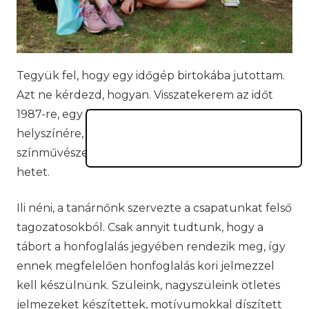
Tegyük fel, hogy egy időgép birtokába jutottam.
Azt ne kérdezd, hogyan. Visszatekerem az időt
1987-re, egy kedves gyerekkori emlékem
helyszínére, a Balatoni Úttörővárosba, ahol egy
színművészeti tábor keretében töltöttem el egy
hetet.
Ili néni, a tanárnőnk szervezte a csapatunkat felső
tagozatosokból. Csak annyit tudtunk, hogy a
tábort a honfoglalás jegyében rendezik meg, így
ennek megfelelően honfoglalás kori jelmezzel
kell készülnünk. Szüleink, nagyszüleink ötletes
jelmezeket készítettek, motívumokkal díszített