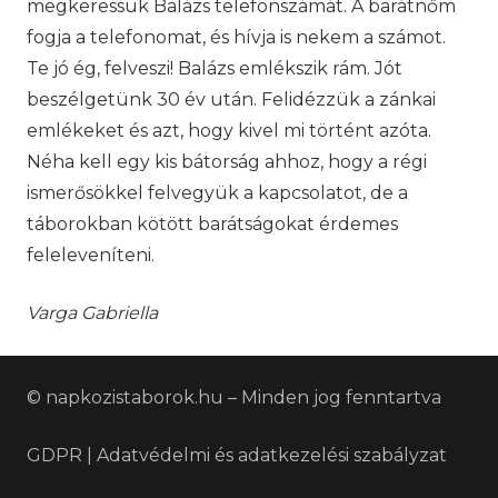
megkeressük Balázs telefonszámát. A barátnőm
fogja a telefonomat, és hívja is nekem a számot.
Te jó ég, felveszi! Balázs emlékszik rám. Jót
beszélgetünk 30 év után. Felidézzük a zánkai
emlékeket és azt, hogy kivel mi történt azóta.
Néha kell egy kis bátorság ahhoz, hogy a régi
ismerősökkel felvegyük a kapcsolatot, de a
táborokban kötött barátságokat érdemes
feleleveníteni.
Varga Gabriella
© napkozistaborok.hu – Minden jog fenntartva
GDPR | Adatvédelmi és adatkezelési szabályzat