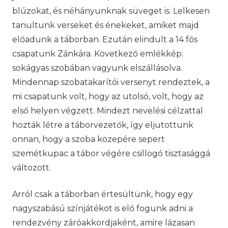
blúzokat, és néhányunknak süveget is. Lelkesen
tanultunk verseket és énekeket, amiket majd
előadunk a táborban. Ezután elindult a 14 fős
csapatunk Zánkára. Következő emlékkép:
sokágyas szobában vagyunk elszállásolva.
Mindennap szobatakarítói versenyt rendeztek, a
mi csapatunk volt, hogy az utolsó, volt, hogy az
első helyen végzett. Mindezt nevelési célzattal
hozták létre a táborvezetők, így eljutottunk
onnan, hogy a szoba közepére sepert
szemétkupac a tábor végére csillogó tisztasággá
változott.
Arról csak a táborban értesültünk, hogy egy
nagyszabású színjátékot is elő fogunk adni a
rendezvény záróakkordjaként, amire lázasan