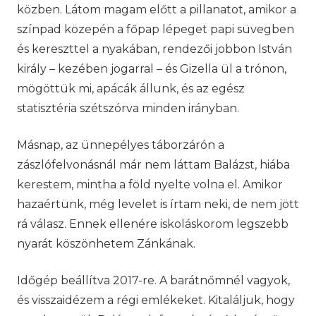
közben. Látom magam előtt a pillanatot, amikor a
színpad közepén a főpap lépeget papi süvegben
és kereszttel a nyakában, rendezői jobbon István
király – kezében jogarral – és Gizella ül a trónon,
mögöttük mi, apácák állunk, és az egész
statisztéria szétszórva minden irányban.
Másnap, az ünnepélyes táborzárón a
zászlófelvonásnál már nem láttam Balázst, hiába
kerestem, mintha a föld nyelte volna el. Amikor
hazaértünk, még levelet is írtam neki, de nem jött
rá válasz. Ennek ellenére iskoláskorom legszebb
nyarát köszönhetem Zánkának.
Időgép beállítva 2017-re. A barátnőmnél vagyok,
és visszaidézem a régi emlékeket. Kitaláljuk, hogy