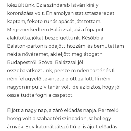
készültünk. Ez a színdarab István király
koronázása volt. Én amolyan statisztaszerepet
kaptam, fekete ruhás apácát játszottam.
Megismerkedtem Balázzsal, aki a főpapot
alakította, jókat beszélgettünk. Később a
Balaton-parton is odajött hozzám, és bemutattam
neki a nővéremet, aki eljött meglátogatni
Budapestről. Szóval Balázzsal jól
összebarátkoztunk, persze minden történés Ili
néni felügyelő tekintete előtt zajlott. Ili néni
nagyon impulzív tanár volt, de az biztos, hogy jól
össze tudta fogni a csapatot.
Eljött a nagy nap, a záró előadás napja. Perzselő
hőség volt a szabadtéri színpadon, sehol egy
árnyék. Egy katonát játszó fiú el is ájult előadás