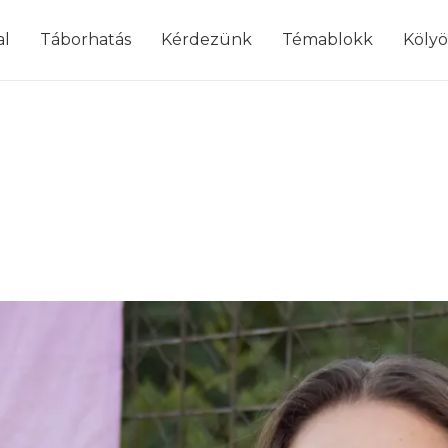
modal-check
al
Táborhatás
Kérdezünk
Témablokk
Köly