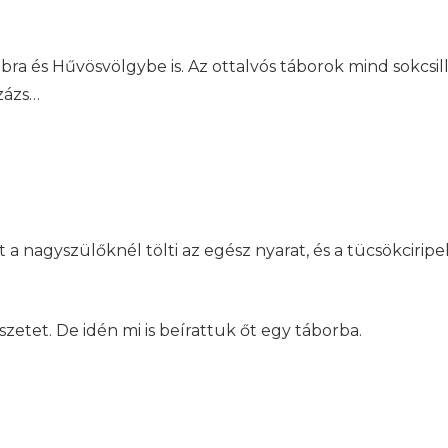
a és Hűvösvölgybe is. Az ottalvós táborok mind sokcsil
zázs…
 nagyszülőknél tölti az egész nyarat, és a tücsökciripel
zetet. De idén mi is beírattuk őt egy táborba.