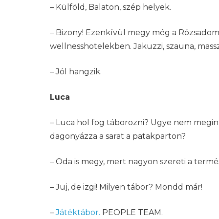
– Külföld, Balaton, szép helyek.
– Bizony! Ezenkívül megy még a Rózsadombr
wellnesshotelekben. Jakuzzi, szauna, mass
– Jól hangzik.
Luca
– Luca hol fog táborozni? Ugye nem megint a
dagonyázza a sarat a patakparton?
– Oda is megy, mert nagyon szereti a termés
– Juj, de izgi! Milyen tábor? Mondd már!
–
Játéktábor.
PEOPLE TEAM.