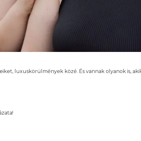
keiket, luxuskörülmények közé. És vannak olyanok is, aki
ázata!