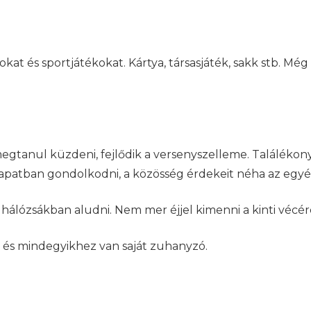
kokat és sportjátékokat. Kártya, társasjáték, sakk stb. Mé
megtanul küzdeni, fejlődik a versenyszelleme. Találéko
apatban gondolkodni, a közösség érdekeit néha az egyén
r hálózsákban aludni. Nem mer éjjel kimenni a kinti vécér
 és mindegyikhez van saját zuhanyzó.