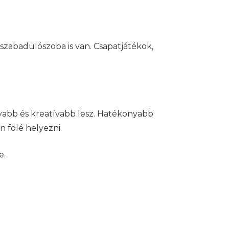
g szabadulószoba is van. Csapatjátékok,
nyabb és kreatívabb lesz. Hatékonyabb
 fölé helyezni.
e.