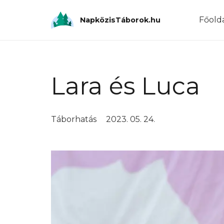
Főold
NapközisTáborok.hu
Lara és Luca
Táborhatás
2023. 05. 24.