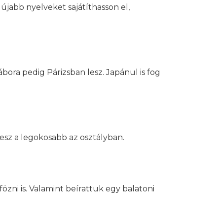
 újabb nyelveket sajátíthasson el,
bora pedig Párizsban lesz. Japánul is fog
 lesz a legokosabb az osztályban.
fözni is. Valamint beírattuk egy balatoni