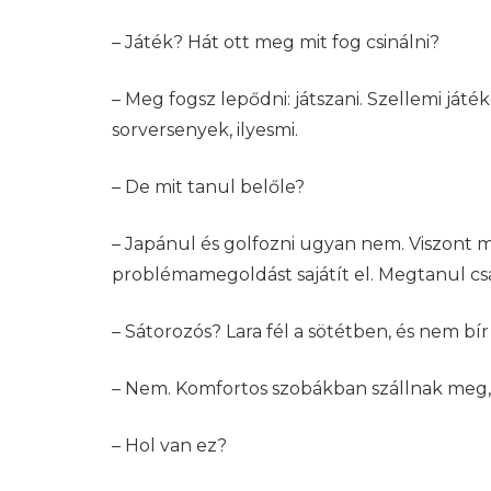
– Játék? Hát ott meg mit fog csinálni?
– Meg fogsz lepődni: játszani. Szellemi játé
sorversenyek, ilyesmi.
– De mit tanul belőle?
– Japánul és golfozni ugyan nem. Viszont 
problémamegoldást sajátít el. Megtanul cs
– Sátorozós? Lara fél a sötétben, és nem bí
– Nem. Komfortos szobákban szállnak meg,
– Hol van ez?