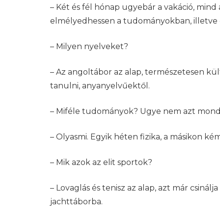
– Két és fél hónap ugyebár a vakáció, mind a
elmélyedhessen a tudományokban, illetve e
– Milyen nyelveket?
– Az angoltábor az alap, természetesen kül
tanulni, anyanyelvűektől.
– Miféle tudományok? Ugye nem azt mondo
– Olyasmi. Egyik héten fizika, a másikon ké
– Mik azok az elit sportok?
– Lovaglás és tenisz az alap, azt már csinálj
jachttáborba.