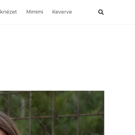
öknézet
Mimimi
Keverve