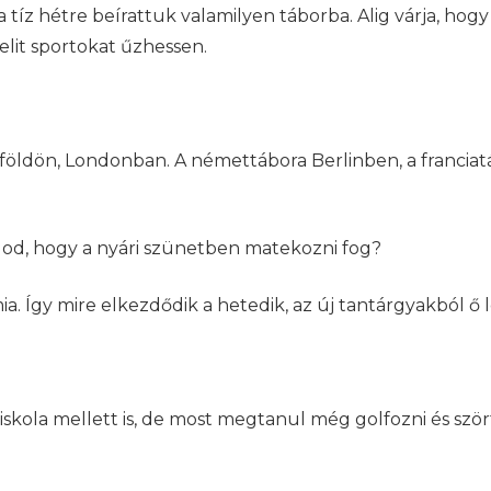
 tíz hétre beírattuk valamilyen táborba. Alig várja, hogy
lit sportokat űzhessen.
földön, Londonban. A némettábora Berlinben, a franciatá
d, hogy a nyári szünetben matekozni fog?
mia. Így mire elkezdődik a hetedik, az új tantárgyakból ő
a iskola mellett is, de most megtanul még golfozni és ször