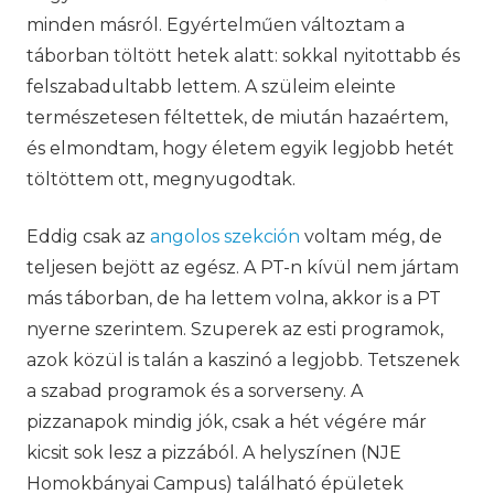
minden másról. Egyértelműen változtam a
táborban töltött hetek alatt: sokkal nyitottabb és
felszabadultabb lettem. A szüleim eleinte
természetesen féltettek, de miután hazaértem,
és elmondtam, hogy életem egyik legjobb hetét
töltöttem ott, megnyugodtak.
Eddig csak az
angolos szekción
voltam még, de
teljesen bejött az egész. A PT-n kívül nem jártam
más táborban, de ha lettem volna, akkor is a PT
nyerne szerintem. Szuperek az esti programok,
azok közül is talán a kaszinó a legjobb. Tetszenek
a szabad programok és a sorverseny. A
pizzanapok mindig jók, csak a hét végére már
kicsit sok lesz a pizzából. A helyszínen (NJE
Homokbányai Campus) található épületek