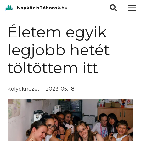
modal-check
NapközisTáborok.hu
Életem egyik
legjobb hetét
töltöttem itt
Kölyöknézet
2023. 05. 18.