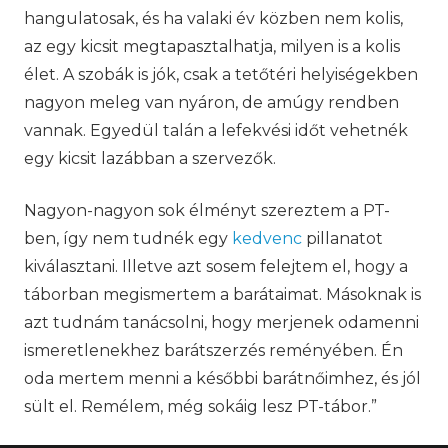
hangulatosak, és ha valaki év közben nem kolis,
az egy kicsit megtapasztalhatja, milyen is a kolis
élet. A szobák is jók, csak a tetőtéri helyiségekben
nagyon meleg van nyáron, de amúgy rendben
vannak. Egyedül talán a lefekvési időt vehetnék
egy kicsit lazábban a szervezők.
Nagyon-nagyon sok élményt szereztem a PT-
ben, így nem tudnék egy
kedvenc
pillanatot
kiválasztani. Illetve azt sosem felejtem el, hogy a
táborban megismertem a barátaimat. Másoknak is
azt tudnám tanácsolni, hogy merjenek odamenni
ismeretlenekhez barátszerzés reményében. Én
oda mertem menni a későbbi barátnőimhez, és jól
sült el. Remélem, még sokáig lesz PT-tábor.”