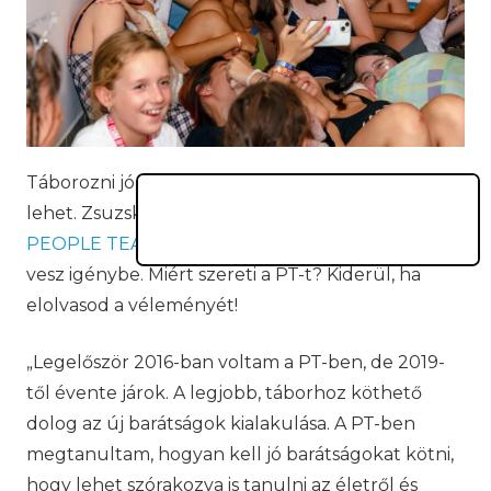
Táborozni jó, sőt akár meghatározó élmény is
lehet. Zsuzska kedvenc tábora a kecskeméti
PEOPLE TEAM
, amelyet ottalvós változatban
vesz igénybe. Miért szereti a PT-t? Kiderül, ha
elolvasod a véleményét!
„Legelőször 2016-ban voltam a PT-ben, de 2019-
től évente járok. A legjobb, táborhoz köthető
dolog az új barátságok kialakulása. A PT-ben
megtanultam, hogyan kell jó barátságokat kötni,
hogy lehet szórakozva is tanulni az életről és