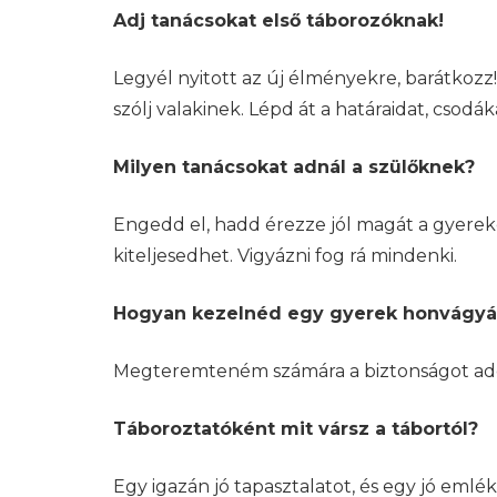
Adj tanácsokat első táborozóknak!
Legyél nyitott az új élményekre, barátkozz!
szólj valakinek. Lépd át a határaidat, csodá
Milyen tanácsokat adnál a szülőknek?
Engedd el, hadd érezze jól magát a gyereked
kiteljesedhet. Vigyázni fog rá mindenki.
Hogyan kezelnéd egy gyerek honvágyá
Megteremteném számára a biztonságot adó
Táboroztatóként mit vársz a tábortól?
Egy igazán jó tapasztalatot, és egy jó em