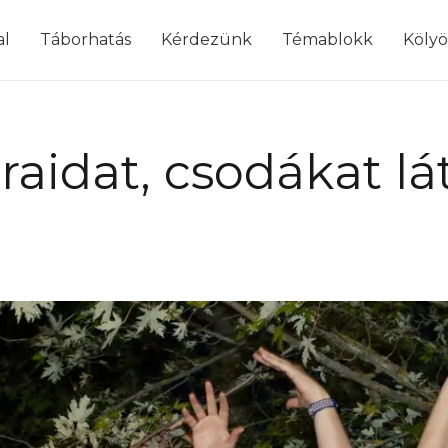
modal-check
al
Táborhatás
Kérdezünk
Témablokk
Köly
raidat, csodákat lá