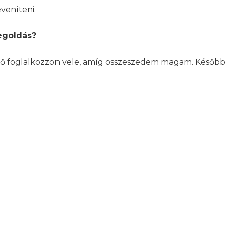
eveníteni.
egoldás?
t ő foglalkozzon vele, amíg összeszedem magam. Későb