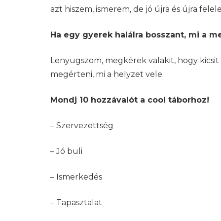
azt hiszem, ismerem, de jó újra és újra felel
Ha egy gyerek halálra bosszant, mi a m
Lenyugszom, megkérek valakit, hogy kicsi
megérteni, mi a helyzet vele.
Mondj 10 hozzávalót a cool táborhoz!
– Szervezettség
– Jó buli
– Ismerkedés
– Tapasztalat