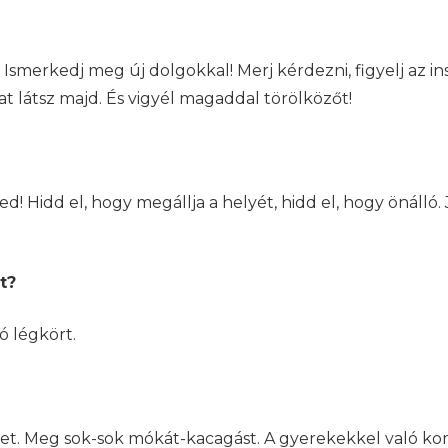
 Ismerkedj meg új dolgokkal! Merj kérdezni, figyelj az 
kat látsz majd. És vigyél magaddal törölközőt!
! Hidd el, hogy megállja a helyét, hidd el, hogy önálló. 
t?
 légkört.
léket. Meg sok-sok mókát-kacagást. A gyerekekkel való k