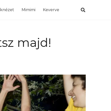
öknézet
Mimimi
Keverve
tsz majd!