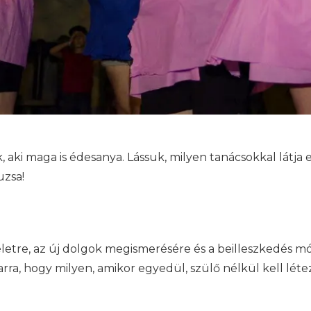
aki maga is édesanya. Lássuk, milyen tanácsokkal látja 
uzsa!
etre, az új dolgok megismerésére és a beilleszkedés mód
rra, hogy milyen, amikor egyedül, szülő nélkül kell léte