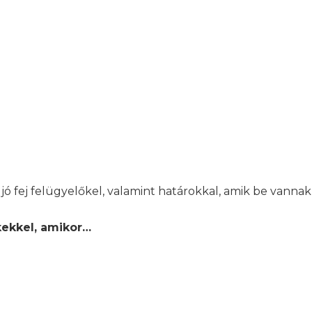
l, jó fej felügyelőkel, valamint határokkal, amik be vann
kekkel, amikor…