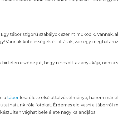
gy tábor szigorú szabályok szerint működik. Vannak, akik
gy! Vannak kötelességek és tiltások, van egy meghatározo
 hirtelen eszébe jut, hogy nincs ott az anyukája, nem a 
em a
tábor
lesz élete első ottalvós élménye, hanem már elő
tathatunk róla fotókat. Érdemes elolvasni a táborról mi
felkészülten vághat bele élete nagy kalandjába.