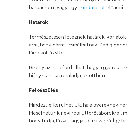
barkácsolni, vagy egy
színdarabot
előadni.
Határok
Természetesen léteznek határok, korlátok. E
arra, hogy bármit csinálhatnak. Pedig deho
lámpaoltás stb.
Bizony az is előfordulhat, hogy a gyereknek
hiányzik neki a családja, az otthona.
Felkészülés
Mindezt elkerülhetjük, ha a gyereknek n
Mesélhetünk neki régi úttörőtáborokról, mu
hogy tudja, lássa, nagyjából mi vár rá. Így 