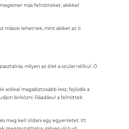
l megismer más felnőtteket, akikkel
ész mások lehetnek, mint akiket az ő
ztalnia, milyen az élet a szülei nélkül. Ő
ek sokkal magabiztosabb lesz, fejlődik a
djon birkózni. Ráadásul a felnőttek
 és meg kell oldani egy egyenletet. Itt
rek megmutathatja, milyen jól tud