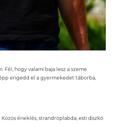
m. Fél, hogy valami baja lesz a szeme
nképp engedd el a gyermekedet táborba,
Közös éneklés, strandröplabda, esti diszkó