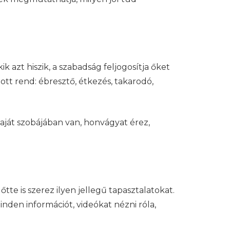
 azt hiszik, a szabadság feljogosítja őket
tt rend: ébresztő, étkezés, takarodó,
saját szobájában van, honvágyat érez,
tte is szerez ilyen jellegű tapasztalatokat.
nden információt, videókat nézni róla,