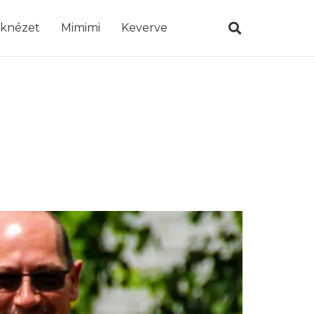
öknézet
Mimimi
Keverve