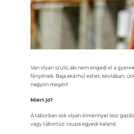
Van olyan szülő, aki nem engedi el a gyere
fényének. Baja akárhol eshet, iskolában, 
nagyon megéri!
Miért jó?
A táborban sok olyan élménnyel lesz gazdag
vagy tábortűz: csupa egyedi kaland.