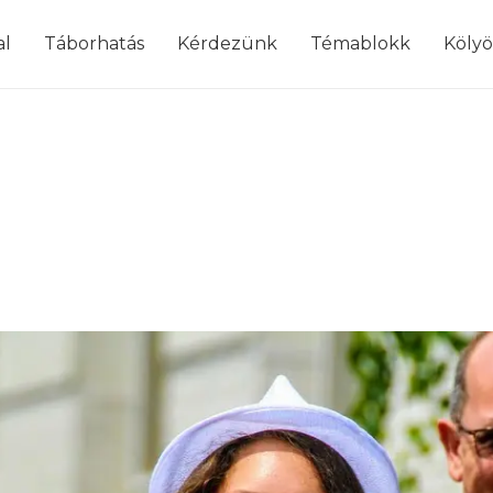
modal-check
al
Táborhatás
Kérdezünk
Témablokk
Köly