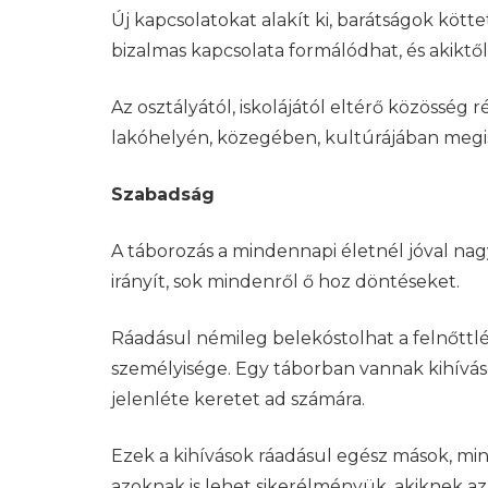
Új kapcsolatokat alakít ki, barátságok kötte
bizalmas kapcsolata formálódhat, és akiktől
Az osztályától, iskolájától eltérő közösség
lakóhelyén, közegében, kultúrájában megism
Szabadság
A táborozás a mindennapi életnél jóval nag
irányít, sok mindenről ő hoz döntéseket.
Ráadásul némileg belekóstolhat a felnőttlét
személyisége. Egy táborban vannak kihívás
jelenléte keretet ad számára.
Ezek a kihívások ráadásul egész mások, min
azoknak is lehet sikerélményük, akiknek a