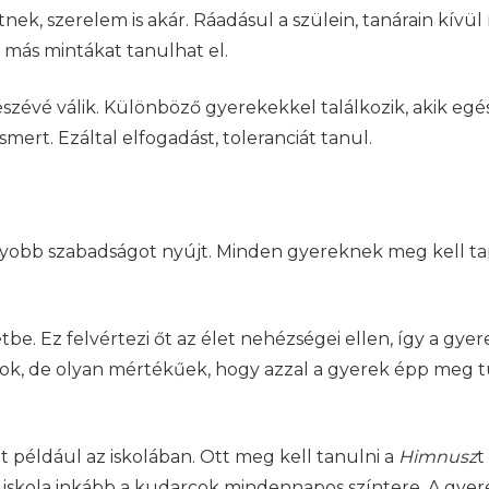
tnek, szerelem is akár. Ráadásul a szülein, tanárain kívü
 más mintákat tanulhat el.
 részévé válik. Különböző gyerekekkel találkozik, akik eg
ert. Ezáltal elfogadást, toleranciát tanul.
yobb szabadságot nyújt. Minden gyereknek meg kell tapas
be. Ez felvértezi őt az élet nehézségei ellen, így a gyer
ok, de olyan mértékűek, hogy azzal a gyerek épp meg tu
t például az iskolában. Ott meg kell tanulni a
Himnusz
t
z iskola inkább a kudarcok mindennapos színtere. A gye