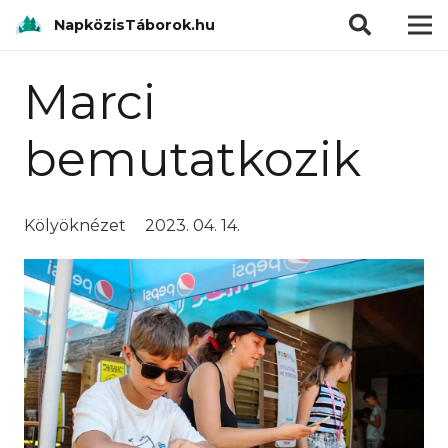
modal-check
NapközisTáborok.hu
Marci
bemutatkozik
Kölyöknézet
2023. 04. 14.