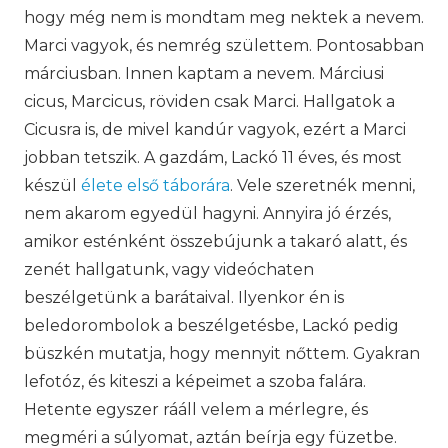
hogy még nem is mondtam meg nektek a nevem.
Marci vagyok, és nemrég születtem. Pontosabban
márciusban. Innen kaptam a nevem. Márciusi
cicus, Marcicus, röviden csak Marci. Hallgatok a
Cicusra is, de mivel kandúr vagyok, ezért a Marci
jobban tetszik. A gazdám, Lackó 11 éves, és most
készül
élete első táborára
. Vele szeretnék menni,
nem akarom egyedül hagyni. Annyira jó érzés,
amikor esténként összebújunk a takaró alatt, és
zenét hallgatunk, vagy videóchaten
beszélgetünk a barátaival. Ilyenkor én is
beledorombolok a beszélgetésbe, Lackó pedig
büszkén mutatja, hogy mennyit nőttem. Gyakran
lefotóz, és kiteszi a képeimet a szoba falára.
Hetente egyszer rááll velem a mérlegre, és
megméri a súlyomat, aztán beírja egy füzetbe.