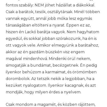
fontos szabály: NEM jöhet háziállat a diákokkal.
Csak a barátok, tesók, osztálytársak. Minél többen
vannak együtt, annál jobb móka lesz egymás
társaságában eltölteni a nyarat. Éppen ez az,
hiszen én Lackó barátja vagyok. Nem hagyhatom
egyedül, és sokkal jobban szórakozunk, ha én is
ott vagyok vele. Amikor elmegyünk a barátaihoz,
akkor az én gazdám büszkén visz engem
magával mindenhová. Mindenki örül nekem,
simogatják a bundámat, becézgetnek. Én pedig
ilyenkor behúzom a karmaimat, és örömömben
dorombolok. Az tetszik nekik a legjobban, ha a
kezüket nyalogatom. Ilyenkor kacagnak, és azt
mondják, hogy milyen érdes a nyelvem.
Csak mondom a magamét, és közben rájöttem,