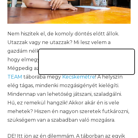
Nem hiszitek el, de komoly döntés előtt állok.
Utazzak vagy ne utazzak? Mi lesz velem a
gazdám nélkül? Képzeljétek el, azt hallottam,
hogy elmegy a gazdim nyaralni, táborozni.
Mégpedig azt mondták a szülei, hogy a
PEOPLE
TEAM
táborába megy
Kecskemétre
! A helyszín
elég tágas, mindenki mozgásigényét kielégíti.
Mindennap van lehetőség játszani, szaladgálni.
Hű, ez remekül hangzik! Akkor akár én is vele
mehetek? Hiszen én nagyon szeretek futkározni,
szükségem van a szabadban való mozgásra.
DE! Itt jön az én dilemmám. A táborban az egyik