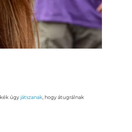
cskék úgy
játszanak
, hogy átugrálnak