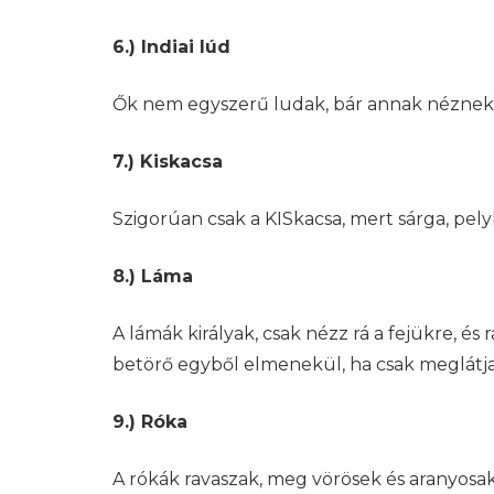
6.) Indiai lúd
Ők nem egyszerű ludak, bár annak néznek k
7.) Kiskacsa
Szigorúan csak a KISkacsa, mert sárga, pe
8.) Láma
A lámák királyak, csak nézz rá a fejükre, és 
betörő egyből elmenekül, ha csak meglátja a
9.) Róka
A rókák ravaszak, meg vörösek és aranyosak