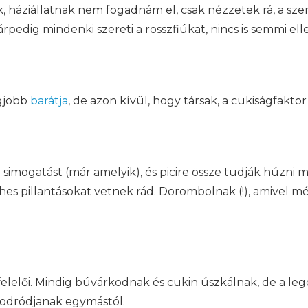
k, háziállatnak nem fogadnám el, csak nézzetek rá, a sze
márpedig mindenki szereti a rosszfiúkat, nincs is semmi ell
egjobb
barátja
, de azon kívül, hogy társak, a cukiságfaktor
a simogatást (már amelyik), és picire össze tudják húzni
éhes pillantásokat vetnek rád. Dorombolnak (!), amivel 
lelői. Mindig búvárkodnak és cukin úszkálnak, de a leg
sodródjanak egymástól.