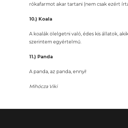
rókafarmot akar tartani (nem csak ezért írt
10.) Koala
A koalák ölelgetni való, édes kis állatok, a
szerintem egyértelmű.
11.) Panda
A panda, az panda, ennyi!
Mihócza Viki