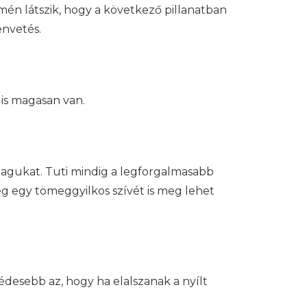
mén látszik, hogy a következő pillanatban
envetés.
 is magasan van.
 magukat. Tuti mindig a legforgalmasabb
még egy tömeggyilkos szívét is meg lehet
édesebb az, hogy ha elalszanak a nyílt