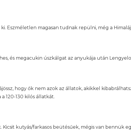
i. Eszméletlen magasan tudnak repülni, még a Himalája f
lyhes, és megacukin úszkálgat az anyukája után Lengyel
rájössz, hogy ők nem azok az állatok, akikkel kibabrálhats
 120-130 kilós állatkát.
. Kicsit kutyás/farkasos beütésűek, mégis van bennük egy