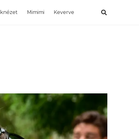
öknézet
Mimimi
Keverve