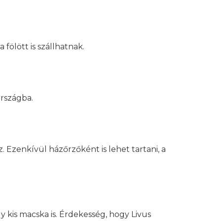
ölött is szállhatnak.
országba.
z. Ezenkívül házőrzőként is lehet tartani, a
 kis macska is. Érdekesség, hogy Livus