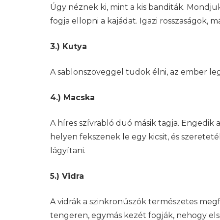
Úgy néznek ki, mint a kis banditák. Mondju
fogja ellopni a kajádat. Igazi rosszaságok, 
3.) Kutya
A sablonszöveggel tudok élni, az ember l
4.) Macska
A híres szívrabló duó másik tagja. Engedik 
helyen fekszenek le egy kicsit, és szeretet
lágyítani.
5.) Vidra
A vidrák a szinkronúszók természetes megfe
tengeren, egymás kezét fogják, nehogy el