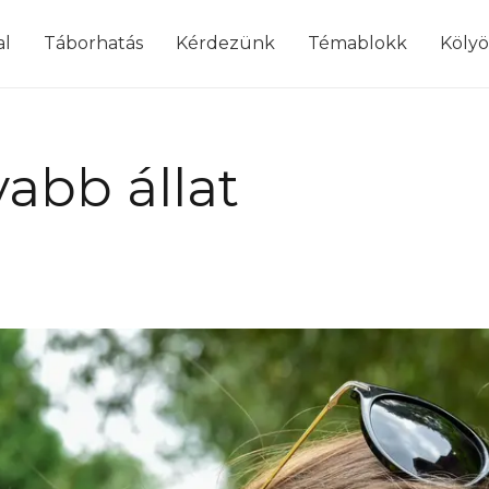
modal-check
al
Táborhatás
Kérdezünk
Témablokk
Köly
yabb állat