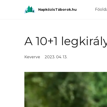
Főold
NapközisTáborok.hu
A 10+1 legkirál
Keverve
2023. 04. 13.