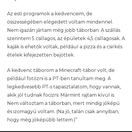
Az esti programok a kedvenceim, de
összességében elégedett voltam mindennel.
Nem igazán jártam még jobb táborban. A szállás
szerintem 5 csillagos, az épületek 4,5 csillagosak. A
kaják is ehetők voltak, például a pizza és a csirkés
ételek kifejezetten bejöttek.
A kedvenc táborom a Minecraft-tábor volt, de
például fotózni is a PT-ben tanultam meg. A
legkedvesebb PT-s tapasztalatom, hogy vannak,
akik jól tudnak focizni. Mármint rajtam kívül is.
Nem változtam a táborban, mert mindig jóképű
és izomagyú voltam. (Na jó, talán csak annyiban,
hogy még jóképűbb lettem.)”