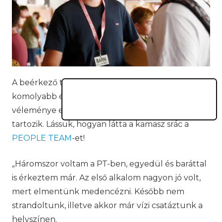
A beérkező táborjellemzések között akadnak
komolyabb és humorosabb hangvételűek is. Misi
véleménye egyértelműen az utóbbiak közé
tartozik. Lássuk, hogyan látta a kamasz srác a
PEOPLE TEAM
-et!
„Háromszor voltam a PT-ben, egyedül és baráttal
is érkeztem már. Az első alkalom nagyon jó volt,
mert elmentünk medencézni. Később nem
strandoltunk, illetve akkor már vízi csatáztunk a
helyszínen.