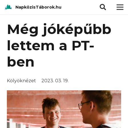
modal-check
NapközisTáborok.hu
Még jóképűbb
lettem a PT-
ben
Kölyöknézet
2023. 03. 19.