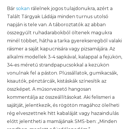
Bár
sokan
rálelnek jogos tulajdonukra, azért a
Talált Tárgyak Ládája minden turnus utolsó
napján is tele van. A táboroztatók az abban
összegyűlt ruhadarabokból öltenek magukra
minél többet, hátha a tarka gyerekseregből valaki
ráismer a saját kapucnisára vagy pizsamájára. Az
alkalmi modellek 3-4 sapkával, kalappal a fejükön,
34-es méretű strandpapucsokkal a kezükön
vonulnak fel a páston. Plüssállatok, gumikacsák,
kisautók, pénztárcák, kistáskák színesítik az
összképet. A műsorvezető hangosan
kommentálja az összeállításokat. Aki felismeri a
sajátját, jelentkezik, és rögötön magához ölelheti
rég elveszettnek hitt kabaláját vagy hazaindulás
előtt jelentheti a mamájának SMS-ben: „Minden