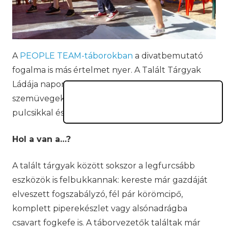
A
PEOPLE TEAM-táborokban
a divatbemutató
fogalma is más értelmet nyer. A Talált Tárgyak
Ládája naponta megtelik papucsokkal,
szemüvegekkel, basaballsapkákkkal, pólókkal,
pulcsikkal és törölközőkkel.
Hol a van a…?
A talált tárgyak között sokszor a legfurcsább
eszközök is felbukkannak: kereste már gazdáját
elveszett fogszabályzó, fél pár körömcipő,
komplett piperekészlet vagy alsónadrágba
csavart fogkefe is. A táborvezetők találtak már