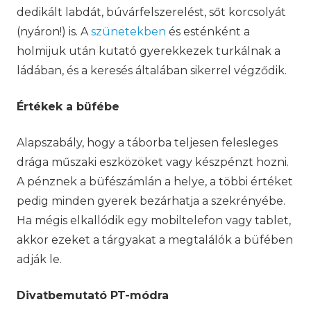
dedikált labdát, búvárfelszerelést, sőt korcsolyát
(nyáron!) is. A
szünetekben
és esténként a
holmijuk után kutató gyerekkezek turkálnak a
ládában, és a keresés általában sikerrel végződik.
Értékek a büfébe
Alapszabály, hogy a táborba teljesen felesleges
drága műszaki eszközöket vagy készpénzt hozni.
A pénznek a büfészámlán a helye, a többi értéket
pedig minden gyerek bezárhatja a szekrényébe.
Ha mégis elkallódik egy mobiltelefon vagy tablet,
akkor ezeket a tárgyakat a megtalálók a büfében
adják le.
Divatbemutató PT-módra