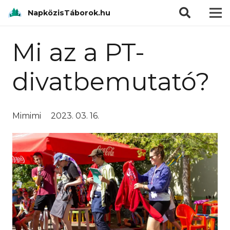
modal-check
NapközisTáborok.hu
Mi az a PT-
divatbemutató?
Mimimi
2023. 03. 16.