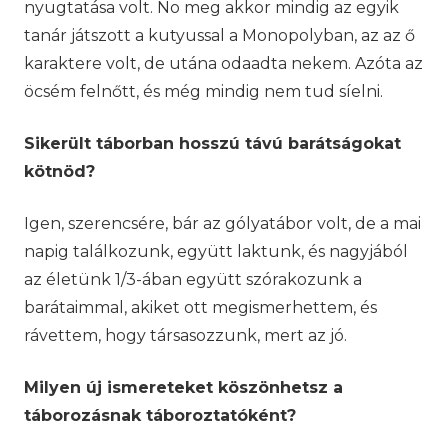
nyugtatása volt. No meg akkor mindig az egyik
tanár játszott a kutyussal a Monopolyban, az az ő
karaktere volt, de utána odaadta nekem. Azóta az
öcsém felnőtt, és még mindig nem tud síelni.
Sikerült táborban hosszú távú barátságokat
kötnöd?
Igen, szerencsére, bár az gólyatábor volt, de a mai
napig találkozunk, együtt laktunk, és nagyjából
az életünk 1/3-ában együtt szórakozunk a
barátaimmal, akiket ott megismerhettem, és
rávettem, hogy társasozzunk, mert az jó.
Milyen új ismereteket köszönhetsz a
táborozásnak táboroztatóként?