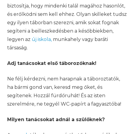
biztosítja, hogy mindenki talál magához hasonlót,
és erőlködni sem kell ehhez. Olyan skilleket tudsz
egy ilyen táborban szerezni, amik sokat fognak
segíteni a beilleszkedésben a későbbiekben,
legyen az
új iskola,
munkahely vagy baráti
társaság.
Adj tanácsokat első táborozóknak!
Ne félj kérdezni, nem harapnak a táboroztatók,
ha bármi gond van, keresd meg őket, és
segítenek. Hozzál fürdőruhát! És az isten
szerelmére, ne tegyél WC-papírt a fagyasztóba!
Milyen tanácsokat adnál a szülőknek?