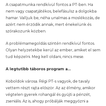
A csapatmunka rendkívül fontos a PT-ben. Ha
nem vagy csapatjátékos, belefásulsz a dolgokba
hamar. Valljuk be, néha unalmas a moslékozás, de
azért nem érződik annak, mert énekelünk és
szórakozunk közben.
A problémamegoldás szintén rendkívül fontos.
Olyan helyzetekbe kerül az ember, amiket el sem
tud képzelni. Meg kell oldani, nincs mese.
A legtutibb táboros program a…
Koboldok városa. Régi PT-s vagyok, de tavaly
vettem részt rajta először. Az az élmény, amikor
végtelen gyerek rohangál és gyűjti a pénzét,
zseniális. Az is, ahogy próbálják meggyőzni a