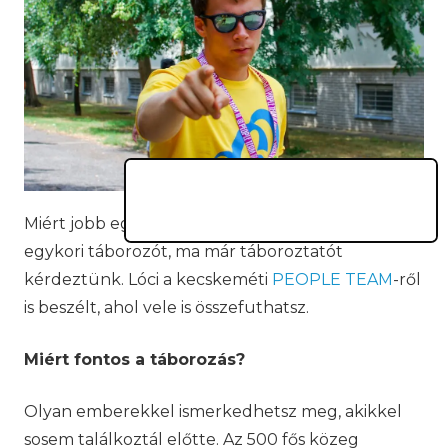
Miért jobb egy tábor, mint ha otthon lennél? Egy
egykori táborozót, ma már táboroztatót
kérdeztünk. Lóci a kecskeméti
PEOPLE TEAM
-ről
is beszélt, ahol vele is összefuthatsz.
Miért fontos a táborozás?
Olyan emberekkel ismerkedhetsz meg, akikkel
sosem találkoztál előtte. Az 500 fős közeg