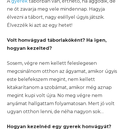
A
gyerek
táborban van, érthető, ha aggódik, de
ne őt zavarja meg vele mindennap. Hagyja
élvezni a tábort, nagy eséllyel úgyis játszik.
Élvezzék ki azt az egy hetet!
Volt honvágyad táborlakóként? Ha igen,
hogyan kezelted?
Sosem, végre nem kellett feleslegesen
megcsinálnom otthon az ágyamat, amikor úgyis
este belefekszem megint, nem kellett
kitakarítanom a szobámat, amikor még aznap
megint kupi volt újra. No meg végre nem
anyámat hallgattam folyamatosan. Mert jó volt
ugyan otthon lenni, de néha nagyon sok…
Hogyan kezelnéd egy gyerek honvágyát?