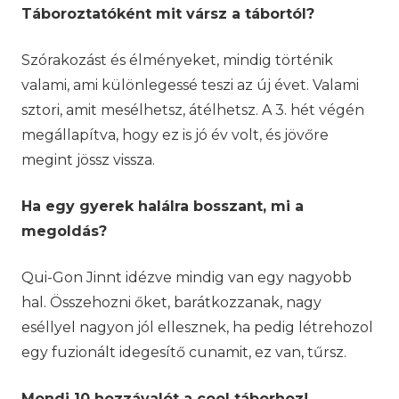
Táboroztatóként mit vársz a tábortól?
Szórakozást és élményeket, mindig történik
valami, ami különlegessé teszi az új évet. Valami
sztori, amit mesélhetsz, átélhetsz. A 3. hét végén
megállapítva, hogy ez is jó év volt, és jövőre
megint jössz vissza.
Ha egy gyerek halálra bosszant, mi a
megoldás?
Qui-Gon Jinnt idézve mindig van egy nagyobb
hal. Összehozni őket, barátkozzanak, nagy
eséllyel nagyon jól ellesznek, ha pedig létrehozol
egy fuzionált idegesítő cunamit, ez van, tűrsz.
Mondj 10 hozzávalót a cool táborhoz!