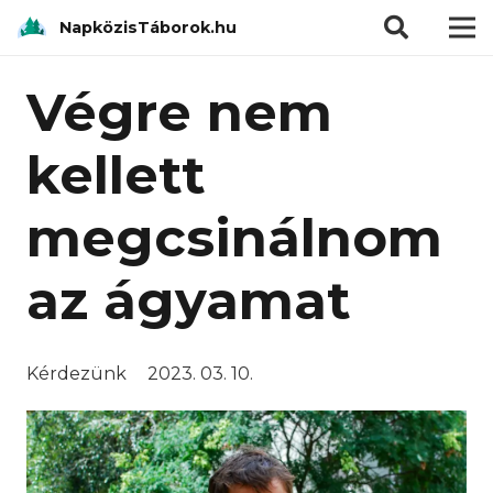
modal-check
NapközisTáborok.hu
Végre nem
kellett
megcsinálnom
az ágyamat
Kérdezünk
2023. 03. 10.