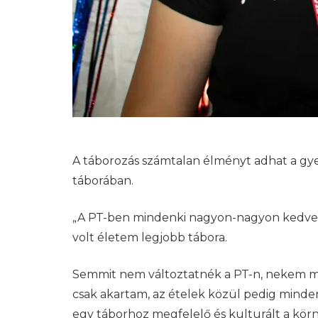
A táborozás számtalan élményt adhat a gye
táborában.
„A PT-ben mindenki nagyon-nagyon kedves,
volt életem legjobb tábora.
Semmit nem változtatnék a PT-n, nekem m
csak akartam, az ételek közül pedig minden
egy táborhoz megfelelő és kulturált a kör