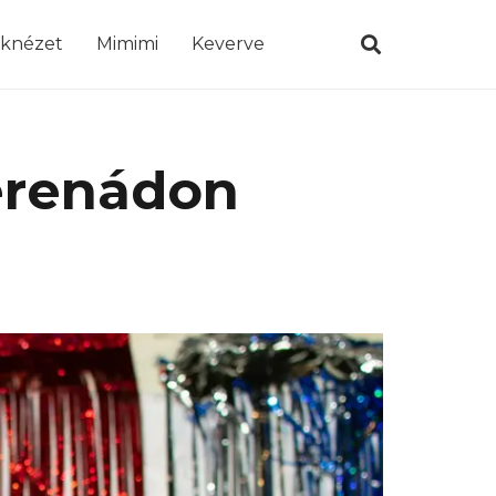
öknézet
Mimimi
Keverve
erenádon