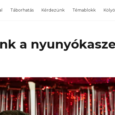
modal-check
al
Táborhatás
Kérdezünk
Témablokk
Köly
ünk a nyunyókasz