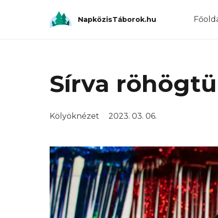
Főold
NapközisTáborok.hu
Sírva röhögt
Kölyöknézet
2023. 03. 06.