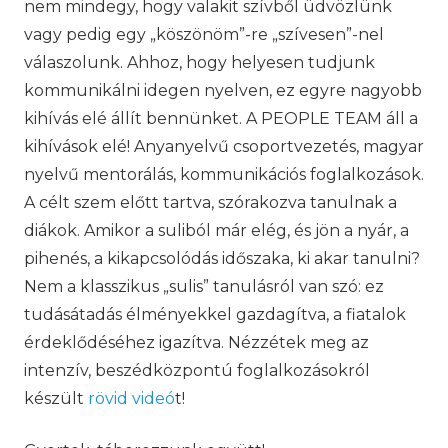
nem mindegy, hogy valakit szívből üdvözlünk
vagy pedig egy „köszönöm”-re „szívesen”-nel
válaszolunk. Ahhoz, hogy helyesen tudjunk
kommunikálni idegen nyelven, ez egyre nagyobb
kihívás elé állít bennünket. A PEOPLE TEAM áll a
kihívások elé! Anyanyelvű csoportvezetés, magyar
nyelvű mentorálás, kommunikációs foglalkozások.
A célt szem előtt tartva, szórakozva tanulnak a
diákok. Amikor a suliból már elég, és jön a nyár, a
pihenés, a kikapcsolódás időszaka, ki akar tanulni?
Nem a klasszikus „sulis” tanulásról van szó: ez
tudásátadás élményekkel gazdagítva, a fiatalok
érdeklődéséhez igazítva. Nézzétek meg az
intenzív, beszédközpontú foglalkozásokról
készült
rövid videó
t!