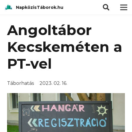
modal-check
NapközisTáborok.hu
Angoltábor
Kecskeméten a
PT-vel
Táborhatás
2023. 02. 16.