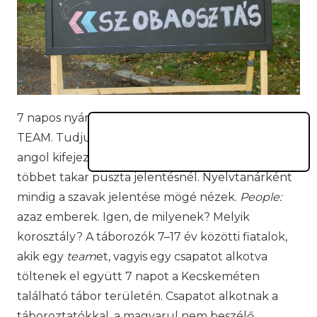
7 napos nyári gyerekfesztivál? IGEN: PEOPLE
TEAM. Tudjuk-e, hogy jelent, mit takar ez az
angol kifejezés? Számomra a
PEOPLE TEAM
többet takar puszta jelentésnél. Nyelvtanárként
mindig a szavak jelentése mögé nézek.
People:
azaz emberek. Igen, de milyenek? Melyik
korosztály? A táborozók 7–17 év közötti fiatalok,
akik egy
team
et, vagyis egy csapatot alkotva
töltenek el együtt 7 napot a Kecskeméten
található tábor területén. Csapatot alkotnak a
táboroztatókkal, a magyarul nem beszélő