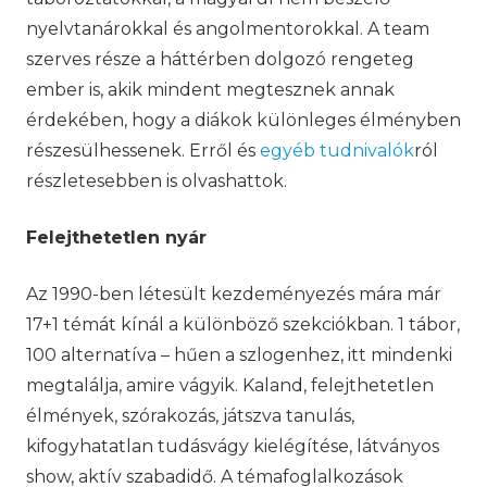
nyelvtanárokkal és angolmentorokkal. A team
szerves része a háttérben dolgozó rengeteg
ember is, akik mindent megtesznek annak
érdekében, hogy a diákok különleges élményben
részesülhessenek. Erről és
egyéb tudnivalók
ról
részletesebben is olvashattok.
Felejthetetlen nyár
Az 1990-ben létesült kezdeményezés mára már
17+1 témát kínál a különböző szekciókban. 1 tábor,
100 alternatíva – hűen a szlogenhez, itt mindenki
megtalálja, amire vágyik. Kaland, felejthetetlen
élmények, szórakozás, játszva tanulás,
kifogyhatatlan tudásvágy kielégítése, látványos
show, aktív szabadidő. A témafoglalkozások