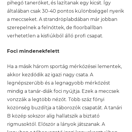
pihegő tanerőket, és lazítanak egy kicsit. Így
általában csak 30-40 pontos különbséggel nyerik
a meccseket. A strandröplabdában már jobban
szerepelnek a felnőttek, de floorballban
verhetetlen a kisfiúkból álló profi csapat.
Foci mindenekfelett
Ha a másik három sportág mérkőzései lementek,
akkor kezdődik az igazi nagy csata. A
legnépszerűbb és a legnagyobb mérkőzést
mindig a tanár-diák foci nyújtja. Ezek a meccsek
vonzzák a legtöbb nézőt. Több száz főnyi
közönség buzdítja a táborozók csapatát. A tanári
B közép sokszor alig hallatszik a biztató
rigmusoktól. Először a lányok játszanak. A