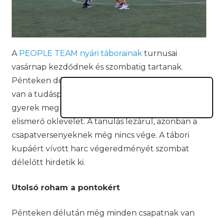
A
PEOPLE TEAM nyári táborainak
turnusai
vasárnap kezdődnek és szombatig tartanak.
Pénteken délutánra a 17 szekció minden tagja túl
van a tudáspróbákon és a bemutatókon. Minden
gyerek megkapta az egész heti teljesítményét
elismerő oklevelet. A tanulás lezárul, azonban a
csapatversenyeknek még nincs vége. A tábori
kupáért vívott harc végeredményét szombat
délelőtt hirdetik ki.
Utolsó roham a pontokért
Pénteken délután még minden csapatnak van