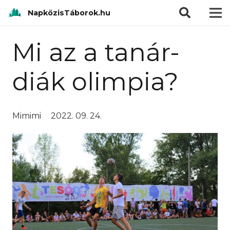
modal-check
NapközisTáborok.hu
Mi az a tanár-
diák olimpia?
Mimimi
2022. 09. 24.