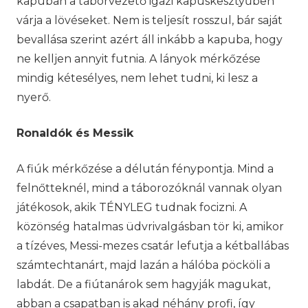
kapuban a táborvezető igazi kapuskesztyűben
várja a lövéseket. Nem is teljesít rosszul, bár saját
bevallása szerint azért áll inkább a kapuba, hogy
ne kelljen annyit futnia. A lányok mérkőzése
mindig kétesélyes, nem lehet tudni, ki lesz a
nyerő.
Ronaldók és Messik
A fiúk mérkőzése a délután fénypontja. Mind a
felnőtteknél, mind a táborozóknál vannak olyan
játékosok, akik TÉNYLEG tudnak focizni. A
közönség hatalmas üdvrivalgásban tör ki, amikor
a tízéves, Messi-mezes csatár lefutja a kétballábas
számtechtanárt, majd lazán a hálóba pöcköli a
labdát. De a fiútanárok sem hagyják magukat,
abban a csapatban is akad néhány profi, így