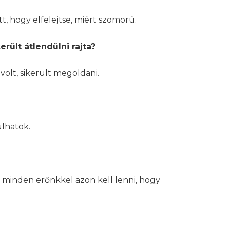
 hogy elfelejtse, miért szomorú.
rült átlendülni rajta?
olt, sikerült megoldani.
ulhatok.
 minden erőnkkel azon kell lenni, hogy