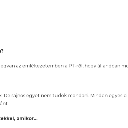
n?
megvan az emlékezetemben a PT-ről, hogy állandóan mo
 De sajnos egyet nem tudok mondani. Minden egyes pi
ént.
kekkel, amikor…