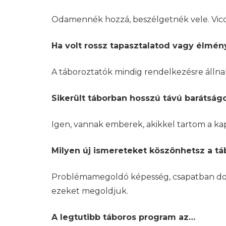
Odamennék hozzá, beszélgetnék vele. Vicce
Ha volt rossz tapasztalatod vagy élmény
A táboroztatók mindig rendelkezésre állnak
Sikerült táborban hosszú távú barátság
Igen, vannak emberek, akikkel tartom a kap
Milyen új ismereteket köszönhetsz a t
Problémamegoldó képesség, csapatban dolgo
ezeket megoldjuk.
A legtutibb táboros program az…