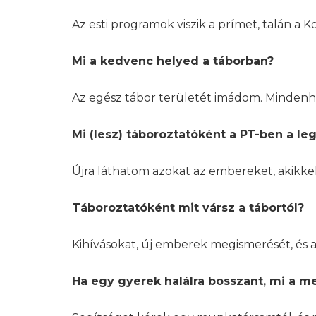
Az esti programok viszik a prímet, talán a 
Mi a kedvenc helyed a táborban?
Az egész tábor területét imádom. Mindenhol
Mi (lesz) táboroztatóként a PT-ben a le
Újra láthatom azokat az embereket, akikkel
Táboroztatóként mit vársz a tábortól?
Kihívásokat, új emberek megismerését, és 
Ha egy gyerek halálra bosszant, mi a m