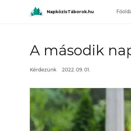
Főold
NapközisTáborok.hu
A második nap
Kérdezünk
2022. 09. 01.