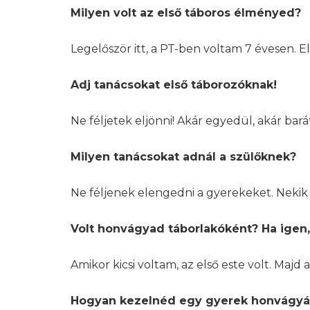
Milyen volt az első táboros élményed?
Legelőször itt, a PT-ben voltam 7 évesen. E
Adj tanácsokat első táborozóknak!
Ne féljetek eljönni! Akár egyedül, akár bar
Milyen tanácsokat adnál a szülőknek?
Ne féljenek elengedni a gyerekeket. Nekik is
Volt honvágyad táborlakóként? Ha igen
Amikor kicsi voltam, az első este volt. Maj
Hogyan kezelnéd egy gyerek honvágyá