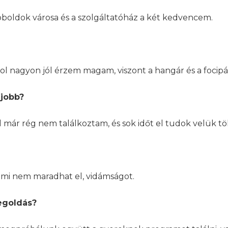
Koboldok városa és a szolgáltatóház a két kedvencem.
 nagyon jól érzem magam, viszont a hangár és a focipál
gjobb?
 már rég nem találkoztam, és sok időt el tudok velük töl
ami nem maradhat el, vidámságot.
egoldás?