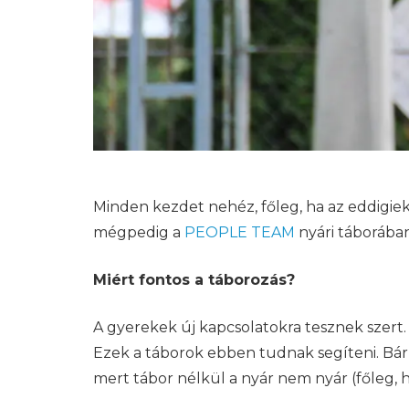
Minden kezdet nehéz, főleg, ha az eddigiek
mégpedig a
PEOPLE TEAM
nyári táborában
Miért fontos a táborozás?
A gyerekek új kapcsolatokra tesznek szert
Ezek a táborok ebben tudnak segíteni. Bá
mert tábor nélkül a nyár nem nyár (főleg, h