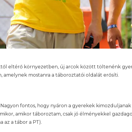
től eltérő környezetben, új arcok között töltenénk gyere
, amelynek mostanra a táboroztatói oldalát erősíti.
. Nagyon fontos, hogy nyáron a gyerekek kimozduljanak
rmikor, amikor táboroztam, csak jó élményekkel gazdag
a az a tábor a PT).