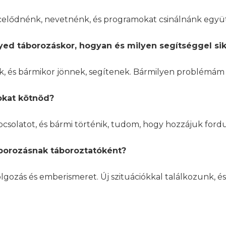
lődnénk, nevetnénk, és programokat csinálnánk együtt,
ed táborozáskor, hogyan és milyen segítséggel sike
, és bármikor jönnek, segítenek. Bármilyen problémám v
okat kötnöd?
csolatot, és bármi történik, tudom, hogy hozzájuk ford
áborozásnak táboroztatóként?
zás és emberismeret. Új szituációkkal találkozunk, és