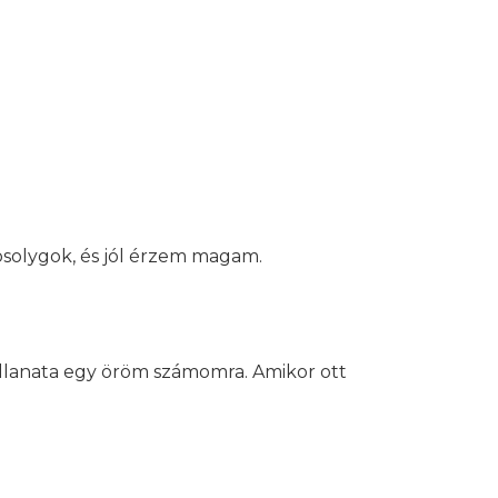
solygok, és jól érzem magam.
llanata egy öröm számomra. Amikor ott