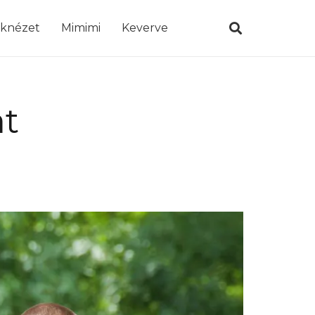
öknézet
Mimimi
Keverve
at