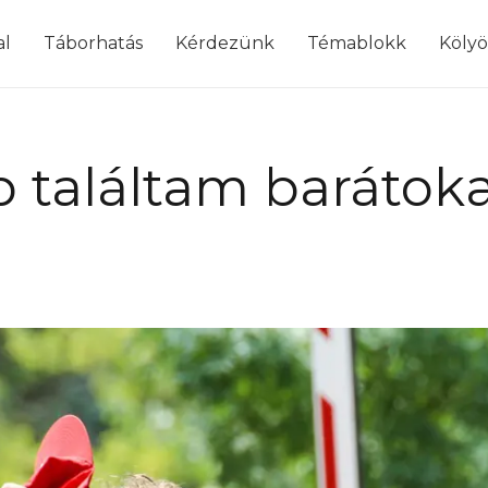
modal-check
al
Táborhatás
Kérdezünk
Témablokk
Köly
 találtam barátok