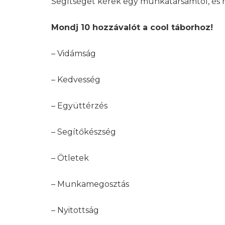
Segítséget kérek egy munkatársamtól, és 
Mondj 10 hozzávalót a cool táborhoz!
– Vidámság
– Kedvesség
– Együttérzés
– Segítőkészség
– Ötletek
– Munkamegosztás
– Nyitottság