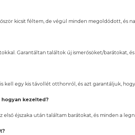
lőször kicsit féltem, de végül minden megoldódott, és na
átokkal. Garantáltan találtok új ismerősöket/barátokat, é
 kell egy kis távollét otthonról, és azt garantáljuk, hog
, hogyan kezelted?
d az első éjszaka után találtam barátokat, és minden a le
t?