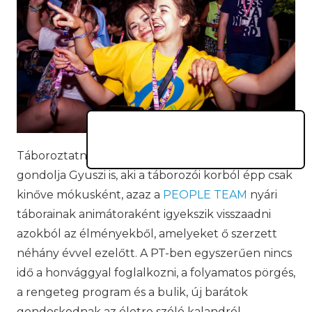
Táboroztatni csak szívvel-lélekkel lehet. Így
gondolja Gyuszi is, aki a táborozói korból épp csak
kinőve mókusként, azaz a
PEOPLE TEAM
nyári
táborainak animátoraként igyekszik visszaadni
azokból az élményekből, amelyeket ő szerzett
néhány évvel ezelőtt. A PT-ben egyszerűen nincs
idő a honvággyal foglalkozni, a folyamatos pörgés,
a rengeteg program és a bulik, új barátok
gondoskodnak az életre szóló kalandról.