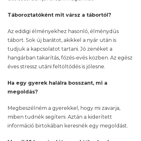
Táboroztatóként mit vársz a tábortól?
Az eddigi élményekhez hasonló, élménydús
tábort. Sok új barátot, akikkel a nyár után is
tudjuk a kapcsolatot tartani. Jó zenéket a
hangárban takarítás, főzés-evés közben. Az egész
éves stressz utáni feltöltődés is jólesne.
Ha egy gyerek halálra bosszant, mi a
megoldás?
Megbeszélném a gyerekkel, hogy mi zavarja,
miben tudnék segíteni. Aztán a kiderített
információ birtokában keresnék egy megoldást.