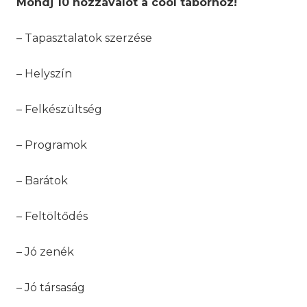
Mondj 10 hozzávalót a cool táborhoz!
– Tapasztalatok szerzése
– Helyszín
– Felkészültség
– Programok
– Barátok
– Feltöltődés
– Jó zenék
– Jó társaság