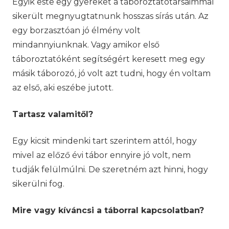
Egyik este egy gyereket a táboroztatótársaimmal
sikerült megnyugtatnunk hosszas sírás után. Az
egy borzasztóan jó élmény volt
mindannyiunknak. Vagy amikor első
táboroztatóként segítségért keresett meg egy
másik táborozó, jó volt azt tudni, hogy én voltam
az első, aki eszébe jutott.
Tartasz valamitől?
Egy kicsit mindenki tart szerintem attól, hogy
mivel az előző évi tábor ennyire jó volt, nem
tudják felülmúlni. De szeretném azt hinni, hogy
sikerülni fog.
Mire vagy kíváncsi a táborral kapcsolatban?