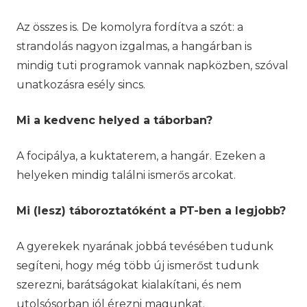
Az összes is. De komolyra fordítva a szót: a
strandolás nagyon izgalmas, a hangárban is
mindig tuti programok vannak napközben, szóval
unatkozásra esély sincs.
Mi a kedvenc helyed a táborban?
A focipálya, a kuktaterem, a hangár. Ezeken a
helyeken mindig találni ismerős arcokat.
Mi (lesz) táboroztatóként a PT-ben a legjobb?
A gyerekek nyarának jobbá tevésében tudunk
segíteni, hogy még több új ismerőst tudunk
szerezni, barátságokat kialakítani, és nem
utolsósorban jól érezni magunkat.