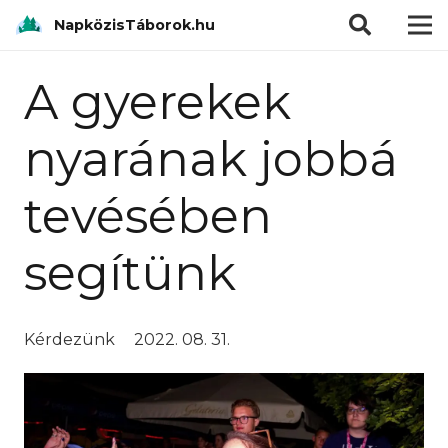
modal-check
NapközisTáborok.hu
A gyerekek
nyarának jobbá
tevésében
segítünk
Kérdezünk
2022. 08. 31.