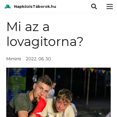
modal-check
NapközisTáborok.hu
Mi az a
lovagitorna?
Mimimi
2022. 06. 30.