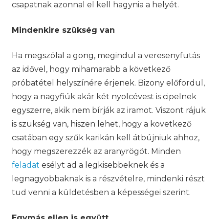
csapatnak azonnal el kell hagynia a helyét.
Mindenkire szükség van
Ha megszólal a gong, megindul a veresenyfutás
az idővel, hogy mihamarabb a következő
próbatétel helyszínére érjenek. Bizony előfordul,
hogy a nagyfiúk akár két nyolcévest is cipelnek
egyszerre, akik nem bírják az iramot. Viszont rájuk
is szükség van, hiszen lehet, hogy a következő
csatában egy szűk karikán kell átbújniuk ahhoz,
hogy megszerezzék az aranyrögöt. Minden
feladat
esélyt ad a legkisebbeknek és a
legnagyobbaknak is a részvételre, mindenki részt
tud venni a küldetésben a képességei szerint.
Egymás ellen is együtt