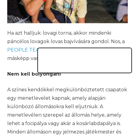
Ha azt halljuk: lovagi torna, akkor mindenki
páncélos lovagok lovas bajvívására gondol. Nos, a
PEOPLE TEAM
nyári táboraiban ez egy kicsit
másképp van.
Nem kell bolyongani
A színes kendőkkel megkülönböztetett csapatok
egy menetlevelet kapnak, amely alapján
különböző állomásokra kell eljutniuk. A
menetlevélen szerepel az állomás helye, amely
lehet a focipálya vagy akár a kosárlabdapálya is.
Minden állomáson egy jelmezes játékmester és