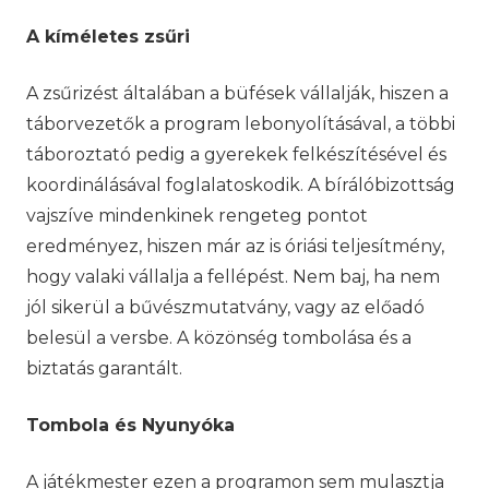
A kíméletes zsűri
A zsűrizést általában a büfések vállalják, hiszen a
táborvezetők a program lebonyolításával, a többi
táboroztató pedig a gyerekek felkészítésével és
koordinálásával foglalatoskodik. A bírálóbizottság
vajszíve mindenkinek rengeteg pontot
eredményez, hiszen már az is óriási teljesítmény,
hogy valaki vállalja a fellépést. Nem baj, ha nem
jól sikerül a bűvészmutatvány, vagy az előadó
belesül a versbe. A közönség tombolása és a
biztatás garantált.
Tombola és Nyunyóka
A játékmester ezen a programon sem mulasztja