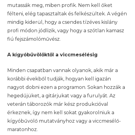
mutassák meg, miben profik. Nem kell őket
félteni, elég tapasztaltak és felkészültek. A végén
mindig kiderül, hogy a csendes tízéves kislány
profi módon jódlizik, vagy hogy a szótlan kamasz
fiú fejszámolóművész.
A kígyóbűvölőktől a viccmesélésig
Minden csapatban vannak olyanok, akik már a
korábbi évekből tudják, hogyan kell igazán
nagyot dobni ezen a programon. Sokan hozzák a
hegedűjüket, a gitárjukat vagy a furulyát. Az
veterán táborozók már kész produkcióval
érkeznek, így nem kell sokat gyakorolniuk a
kígyóbűvölő mutatványhoz vagy a viccmesélő-
maratonhoz.