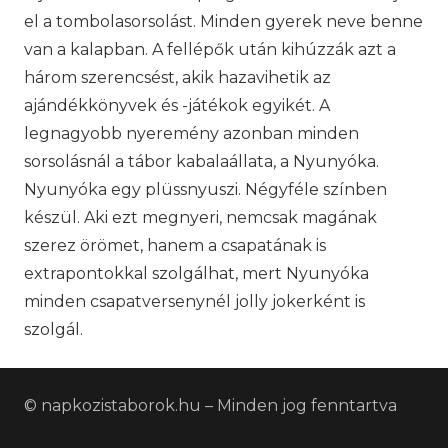
el a tombolasorsolást. Minden gyerek neve benne
van a kalapban. A fellépők után kihúzzák azt a
három szerencsést, akik hazavihetik az
ajándékkönyvek és -játékok egyikét. A
legnagyobb nyeremény azonban minden
sorsolásnál a tábor kabalaállata, a Nyunyóka.
Nyunyóka egy plüssnyuszi. Négyféle színben
készül. Aki ezt megnyeri, nemcsak magának
szerez örömet, hanem a csapatának is
extrapontokkal szolgálhat, mert Nyunyóka
minden csapatversenynél jolly jokerként is
szolgál.
© napkozistaborok.hu – Minden jog fenntartva