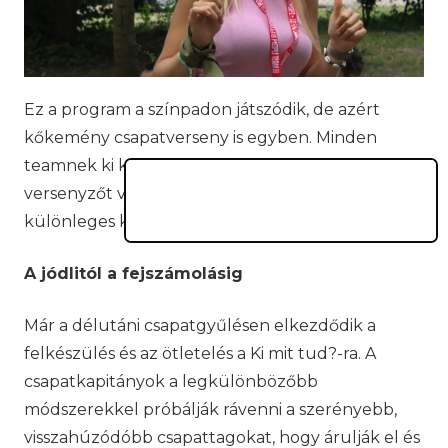
Ez a program a színpadon játszódik, de azért
kőkemény csapatverseny is egyben. Minden
teamnek ki kell állítania legalább három
versenyzőt vagy csoportot, akik valamilyen
különleges képességgel bírnak.
A jódlitól a fejszámolásig
Már a délutáni csapatgyűlésen elkezdődik a
felkészülés és az ötletelés a Ki mit tud?-ra. A
csapatkapitányok a legkülönbözőbb
módszerekkel próbálják rávenni a szerényebb,
visszahúzódóbb csapattagokat, hogy árulják el és