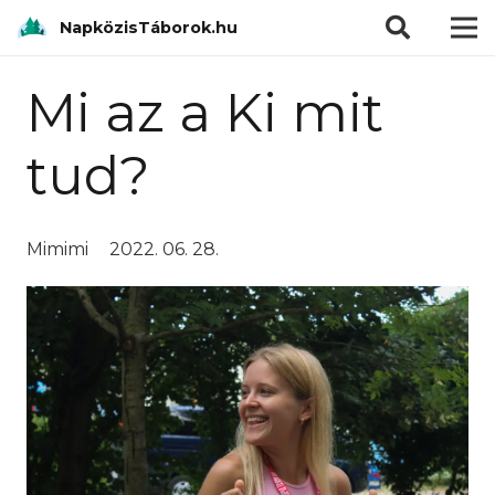
modal-check
NapközisTáborok.hu
Mi az a Ki mit
tud?
Mimimi
2022. 06. 28.