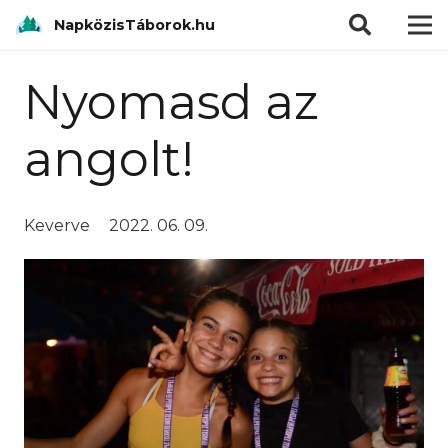
modal-check
NapközisTáborok.hu
Nyomasd az
angolt!
Keverve
2022. 06. 09.