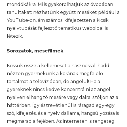
mondókákra. Mi is gyakorolhatjuk az óvodában
tanultakat: nézhetünk együtt meséket például a
YouTube-on, ám számos, kifejezetten a kicsik
nyelvtudását fejlesztő tematikus weboldal is
létezik.
Sorozatok, mesefilmek
Kössük össze a kellemeset a hasznossal: hadd
nézzen gyermekünk a korának megfelelő
tartalmat a televízióban, de angolul! Ha a
gyereknek nincs kedve koncentrálni az angol
nyelven elhangzó mesére vagy dalra, szóljon az a
háttérben. Így észrevétlenül is ráragad egy-egy
szó, kifejezés, és a nyelv dallama, hangsúlyozása is
megmarad a fejében. Az interneten is rengeteg