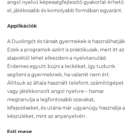
angol nyelvű képességfejlesztő gyakorlat érhető
el, játékosabb és komolyabb formában egyaránt.
Applikációk
A Duolingót és társait gyermekek is használhatják.
Ezek a programok azért is praktikusak, mert itt az
alapoktól lehet elkezdeni a nyelvtanulást.
Érdemes együtt bújni a leckéket, így tudunk
segíteni a gyermeknek, ha valamit nem ért.
Állítsuk az általa használt telefont, számítógépet
vagy játékkonzolt angol nyelvre – hamar
megtanulja a legfontosabb szavakat,
kifejezéseket, és utána már ugyanúgy használja a
készüléket, mint az anyanyelvén.
Esti mese