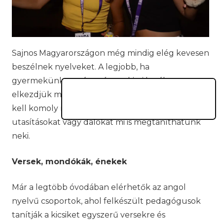
Sajnos Magyarországon még mindig elég kevesen
beszélnek nyelveket. A legjobb, ha
gyermekünket már egészen kicsi korában
elkezdjük megismertetni az angol nyelvvel. Nem
kell komoly nyelvtanulásra gondolni, de egyszerű
utasításokat vagy dalokat mi is megtaníthatunk
neki.
Versek, mondókák, énekek
Már a legtöbb óvodában elérhetők az angol
nyelvű csoportok, ahol felkészült pedagógusok
tanítják a kicsiket egyszerű versekre és