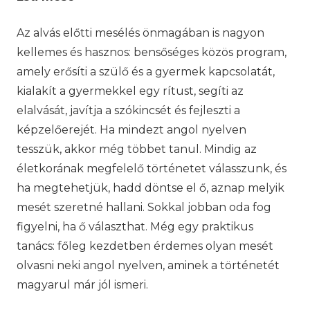
Az alvás előtti mesélés önmagában is nagyon
kellemes és hasznos: bensőséges közös program,
amely erősíti a szülő és a gyermek kapcsolatát,
kialakít a gyermekkel egy rítust, segíti az
elalvását, javítja a szókincsét és fejleszti a
képzelőerejét. Ha mindezt angol nyelven
tesszük, akkor még többet tanul. Mindig az
életkorának megfelelő történetet válasszunk, és
ha megtehetjük, hadd döntse el ő, aznap melyik
mesét szeretné hallani. Sokkal jobban oda fog
figyelni, ha ő választhat. Még egy praktikus
tanács: főleg kezdetben érdemes olyan mesét
olvasni neki angol nyelven, aminek a történetét
magyarul már jól ismeri.