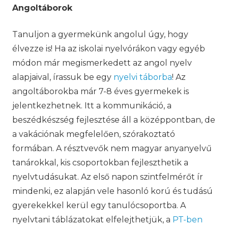
Angoltáborok
Tanuljon a gyermekünk angolul úgy, hogy
élvezze is! Ha az iskolai nyelvórákon vagy egyéb
módon már megismerkedett az angol nyelv
alapjaival, írassuk be egy
nyelvi táborba
! Az
angoltáborokba már 7-8 éves gyermekek is
jelentkezhetnek. Itt a kommunikáció, a
beszédkészség fejlesztése áll a középpontban, de
a vakációnak megfelelően, szórakoztató
formában. A résztvevők nem magyar anyanyelvű
tanárokkal, kis csoportokban fejleszthetik a
nyelvtudásukat. Az első napon szintfelmérőt ír
mindenki, ez alapján vele hasonló korú és tudású
gyerekekkel kerül egy tanulócsoportba. A
nyelvtani táblázatokat elfelejthetjük, a
PT-ben