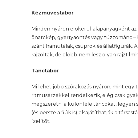
Kézművestábor
Minden nyáron előkerül alapanyagként az agy
önarckép, gyertyaöntés vagy tűzzománc – b
szánt hamutálak, csuprok és állatfigurák. 
rajzoltak, de előbb-nem lesz olyan rajzfil
Tánctábor
Mi lehet jobb szórakozás nyáron, mint egy 
ritmusérzékkel rendelkezik, elég csak gy
megszeretni a különféle táncokat, legyen s
(és persze a fiúk is) elsajátíthatják a társ
ízelítőt.