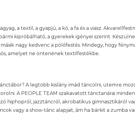
ag, a textil, a gyapjú, a kő, a fa és a viasz. Akvarellfe
ármi kipróbálható, a gyerekek igényei szerint. Készül
A másik nagy kedvenc a pólófestés. Mindegy, hogy fénym
mhős, amelyet ne öntenének textilfestékbe.
tánctábor? A legtöbb kislány imád táncolni, ütemre moz
akorolni. A PEOPLE TEAM szakavatott tánctanárai minde
zó hiphopról, jazztáncról, akrobatikus gimnasztikáról va
astáncok vagy a show-tánc alapjait, ám ha bárkit a zumba v