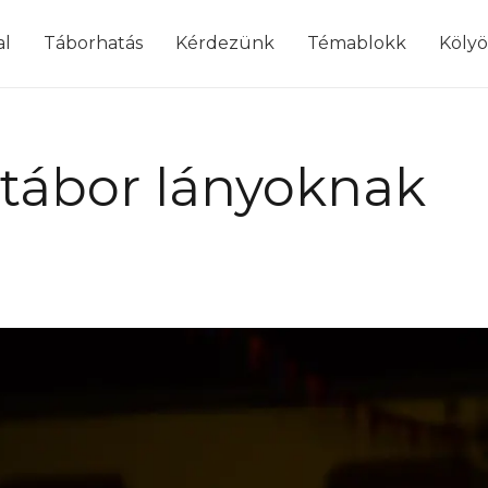
modal-check
al
Táborhatás
Kérdezünk
Témablokk
Köly
 tábor lányoknak