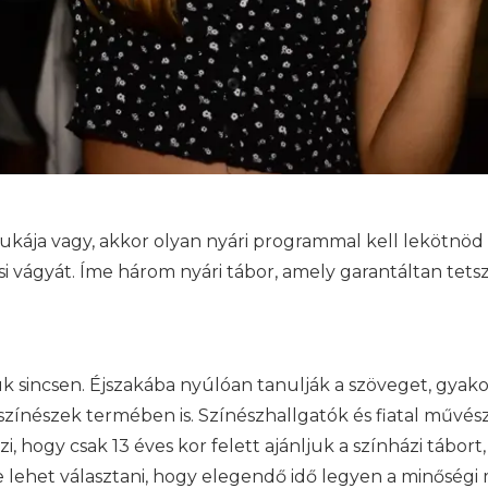
pukája vagy, akkor olyan nyári programmal kell lekötnö
si vágyát. Íme három nyári tábor, amely garantáltan tetsze
 sincsen. Éjszakába nyúlóan tanulják a szöveget, gyako
színészek termében is. Színészhallgatók és fiatal művés
i, hogy csak 13 éves kor felett ajánljuk a színházi táb
re lehet választani, hogy elegendő idő legyen a minőségi