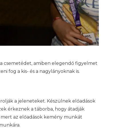
d a csemetédet, amiben elegendő figyelmet
ni fog a kis- és a nagylányoknak is.
rolják a jeleneteket. Készülnek előadások
zek érkeznek a táborba, hogy átadják
ort, mert az előadások kemény munkát
 munkára.