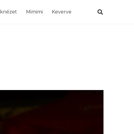
öknézet
Mimimi
Keverve