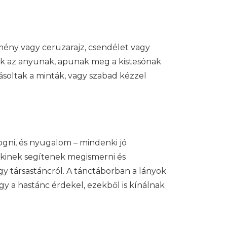
stmény vagy ceruzarajz, csendélet vagy
nek az anyunak, apunak meg a kistesónak
ásoltak a minták, vagy szabad kézzel
ogni, és nyugalom – mindenki jó
nkinek segítenek megismerni és
gy társastáncról. A tánctáborban a lányok
agy a hastánc érdekel, ezekből is kínálnak