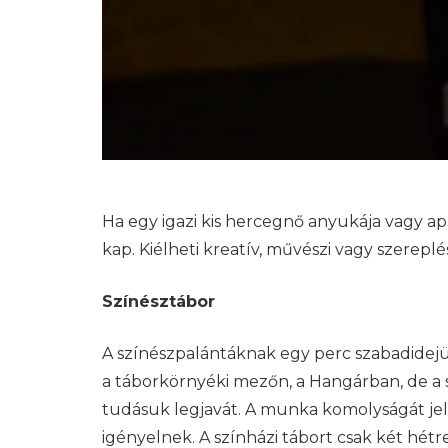
Ha egy igazi kis hercegnő anyukája vagy a
kap. Kiélheti kreatív, művészi vagy szereplé
Színésztábor
A színészpalántáknak egy perc szabadidejük
a táborkörnyéki mezőn, a Hangárban, de a 
tudásuk legjavát. A munka komolyságát jelz
igényelnek. A színházi tábort csak két hét