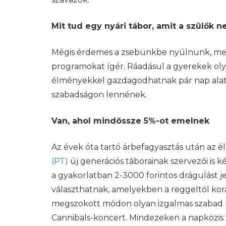
Mit tud egy nyári tábor, amit a szülők 
Mégis érdemes a zsebünkbe nyúlnunk, mert
programokat ígér. Ráadásul a gyerekek olya
élményekkel gazdagodhatnak pár nap alatt
szabadságon lennének.
Van, ahol mindössze 5%-ot emelnek
Az évek óta tartó árbefagyasztás után az 
(PT)
új generációs táborainak szervezői is 
a gyakorlatban 2-3000 forintos drágulást j
választhatnak, amelyekben a reggeltől kora
megszokott módon olyan izgalmas szabad pr
Cannibals-koncert. Mindezeken a napközis 