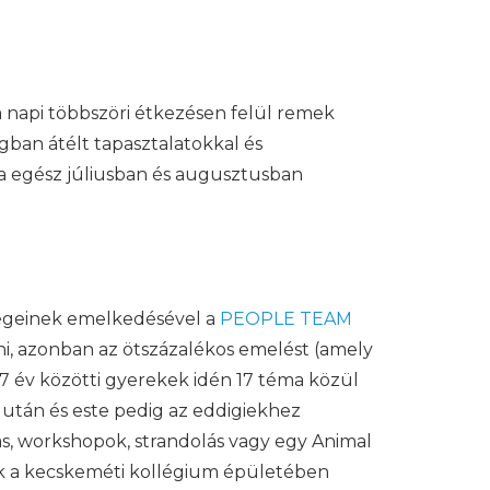
napi többszöri étkezésen felül remek
gban átélt tapasztalatokkal és
a egész júliusban és augusztusban
tségeinek emelkedésével a
PEOPLE TEAM
lni, azonban az ötszázalékos emelést (amely
17 év közötti gyerekek idén 17 téma közül
lután és este pedig az eddigiekhez
s, workshopok, strandolás vagy egy Animal
kik a kecskeméti kollégium épületében