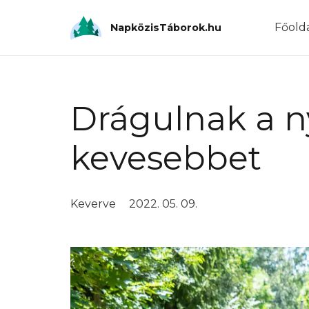
Főold
NapközisTáborok.hu
Drágulnak a ny
kevesebbet
Keverve
2022. 05. 09.