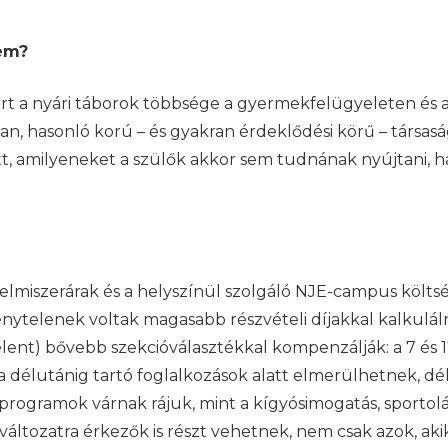
nem?
 a nyári táborok többsége a gyermekfelügyeleten és a 
n, hasonló korú – és gyakran érdeklődési körű – társasá
, amilyeneket a szülők akkor sem tudnának nyújtani, h
élelmiszerárak és a helyszínül szolgáló NJE-campus köl
kénytelenek voltak magasabb részvételi díjakkal kalkulá
elent) bővebb szekcióválasztékkal kompenzálják: a 7 és 
 délutánig tartó foglalkozások alatt elmerülhetnek, dé
ogramok várnak rájuk, mint a kígyósimogatás, sportolá
változatra érkezők is részt vehetnek, nem csak azok, a