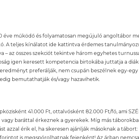
30 éve működő és folyamatosan megújuló angoltábor me
. A teljes kínálatot ide kattintva érdemes tanulmányoz
a – az összes szekciót tekintve három egyhetes turnuss
ág igen keresett kompetencia birtokába juttatja a diáko
 eredményt preferálják, nem csupán beszélnek egy-egy
pedig bemutathatják és/vagy hazavihetik.
közisként 41.000 Ft, ottalvósként 82.000 Ft/fő, ami SZÉP-
 vagy baráttal érkeznek a gyerekek. Míg más táborokba
 azzal érik el, ha sikeresen ajánlják másoknak a tábort:
 forintot is megspórolhatnak fejenként! Az árban nemcsa