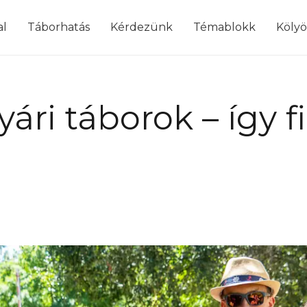
modal-check
al
Táborhatás
Kérdezünk
Témablokk
Köly
ári táborok – így f