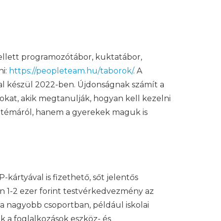
llett programozótábor, kuktatábor,
ni:
https://peopleteam.hu/taborok/
. A
al készül 2022-ben. Újdonságnak számít a
kat, akik megtanulják, hogyan kell kezelni
 témáról, hanem a gyerekek maguk is
kártyával is fizethető, sőt jelentős
n 1-2 ezer forint testvérkedvezmény az
 a nagyobb csoportban, például iskolai
k a foglalkozások eszköz- és