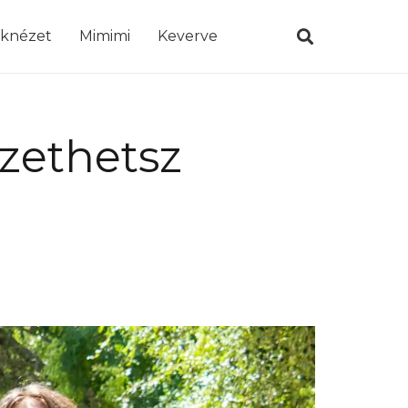
öknézet
Mimimi
Keverve
izethetsz