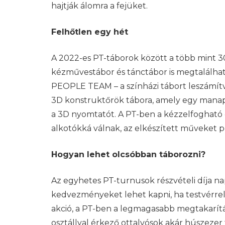
hajtják álomra a fejüket.
Felhőtlen egy hét
A 2022-es PT-táborok között a több mint 
kézművestábor és tánctábor is megtalálható
PEOPLE TEAM – a színházi tábort leszámítv
3D konstruktőrök tábora, amely egy manaps
a 3D nyomtatót. A PT-ben a kézzelfogható
alkotókká válnak, az elkészített műveket 
Hogyan lehet olcsóbban táborozni?
Az egyhetes PT-turnusok részvételi díja nap
kedvezményeket lehet kapni, ha testvérrel
akció, a PT-ben a legmagasabb megtakarítást
osztállyal érkező ottalvósok akár húszezer