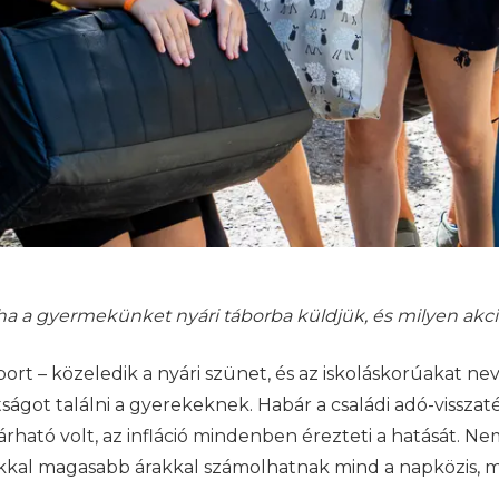
 ha a gyermekünket nyári táborba küldjük, és milyen ak
tábort – közeledik a nyári szünet, és az iskoláskorúakat 
tságot találni a gyerekeknek. Habár a családi adó-vissz
várható volt, az infláció mindenben érezteti a hatását. Ne
ékkal magasabb árakkal számolhatnak mind a napközis, m