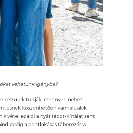
ciókat vehetünk igénybe?
nevelő szülők tudják, mennyire nehéz
atérítésnek köszönhetően vannak, akik
m kivétel ezalól a nyáritábor-kínálat sem:
ind pedig a bentlakásos táborozásra