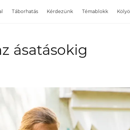
modal-check
al
Táborhatás
Kérdezünk
Témablokk
Köly
az ásatásokig