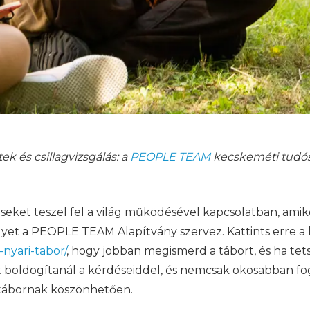
tek és csillagvizsgálás: a
PEOPLE TEAM
kecskeméti tudóst
eket teszel fel a világ működésével kapcsolatban, ami
lyet a PEOPLE TEAM Alapítvány szervez. Kattints erre a l
nyari-tabor/
, hogy jobban megismerd a tábort, és ha tetsz
boldogítanál a kérdéseiddel, és nemcsak okosabban fog
 tábornak köszönhetően.