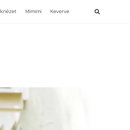
öknézet
Mimimi
Keverve