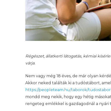
Régészet, állatkerti látogatás, kémiai kísérle
várja.
Nem vagy még 18 éves, de már olyan kérdés
Akkor neked találták ki a tudóstábort, ame
https://peopleteam.hu/taborok/tudostabor-
mondd meg nekik, hogy egy hétig másokat 
rengeteg emlékkel is gazdagodnál a nyári