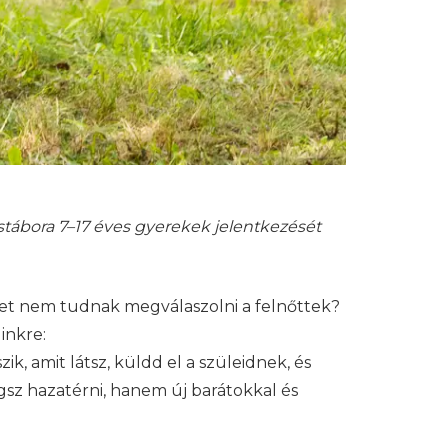
ábora 7–17 éves gyerekek jelentkezését
ket nem tudnak megválaszolni a felnőttek?
inkre:
ik, amit látsz, küldd el a szüleidnek, és
sz hazatérni, hanem új barátokkal és