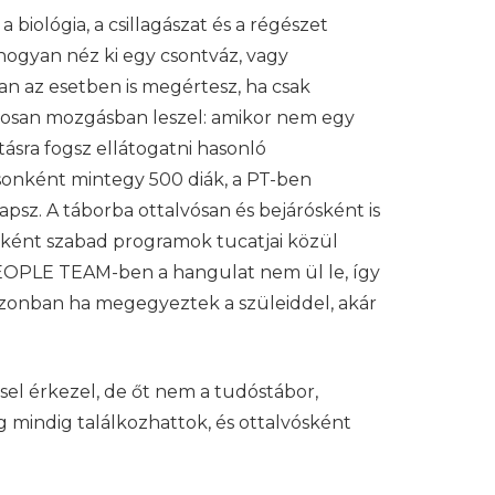
biológia, a csillagászat és a régészet
 hogyan néz ki egy csontváz, vagy
n az esetben is megértesz, ha csak
atosan mozgásban leszel: amikor nem egy
ásra fogsz ellátogatni hasonló
usonként mintegy 500 diák, a PT-ben
apsz. A táborba ottalvósan és bejárósként is
nként szabad programok tucatjai közül
 PEOPLE TEAM-ben a hangulat nem ül le, így
azonban ha megegyeztek a szüleiddel, akár
el érkezel, de őt nem a tudóstábor,
g mindig találkozhattok, és ottalvósként