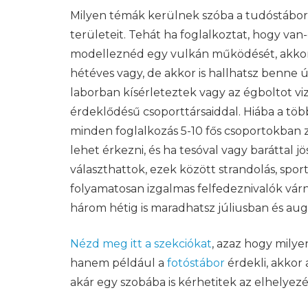
Milyen témák kerülnek szóba a tudóstáborban
területeit. Tehát ha foglalkoztat, hogy va
modelleznéd egy vulkán működését, akkor 
hétéves vagy, de akkor is hallhatsz benne
laborban kísérleteztek vagy az égboltot vi
érdeklődésű csoporttársaiddal. Hiába a töb
minden foglalkozás 5-10 fős csoportokban za
lehet érkezni, és ha tesóval vagy barátta
választhattok, ezek között strandolás, sp
folyamatosan izgalmas felfedeznivalók vár
három hétig is maradhatsz júliusban és augu
Nézd meg itt a szekciókat
, azaz hogy mily
hanem például a
fotóstábor
érdekli, akkor
akár egy szobába is kérhetitek az elhelyez