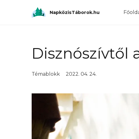
Főold
NapközisTáborok.hu
Disznószívtől 
Témablokk
2022. 04. 24.