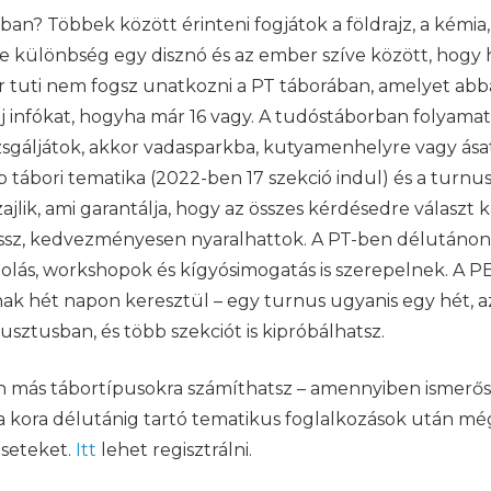
? Többek között érinteni fogjátok a földrajz, a kémia, a 
n-e különbség egy disznó és az ember szíve között, hogy
tuti nem fogsz unatkozni a PT táborában, amelyet abba
 új infókat, hogyha már 16 vagy. A tudóstáborban folyam
zsgáljátok, akkor vadasparkba, kutyamenhelyre vagy ásat
b tábori tematika (2022-ben 17 szekció indul) és a turn
jlik, ami garantálja, hogy az összes kérdésedre választ k
l jössz, kedvezményesen nyaralhattok. A PT-ben délutáno
ortolás, workshopok és kígyósimogatás is szerepelnek. A
nak hét napon keresztül – egy turnus ugyanis egy hét, 
sztusban, és több szekciót is kipróbálhatsz.
en más tábortípusokra számíthatsz – amennyiben ismerőss
 a kora délutánig tartó tematikus foglalkozások után mé
éseteket.
Itt
lehet regisztrálni.