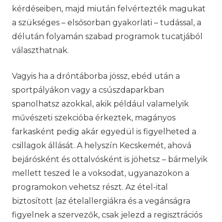
kérdéseiben, majd miután felvértezték magukat
a szükséges – elsősorban gyakorlati – tudással, a
délután folyamán szabad programok tucatjából
választhatnak.
Vagyis ha a dróntáborba jössz, ebéd után a
sportpályákon vagy a csúszdaparkban
spanolhatsz azokkal, akik például valamelyik
művészeti szekcióba érkeztek, magányos
farkasként pedig akár egyedül is figyelheted a
csillagok állását. A helyszín Kecskemét, ahová
bejárósként és ottalvósként is jöhetsz – bármelyik
mellett teszed le a voksodat, ugyanazokon a
programokon vehetsz részt. Az étel-ital
biztosított (az ételallergiákra és a vegánságra
figyelnek a szervezők, csak jelezd a regisztrációs