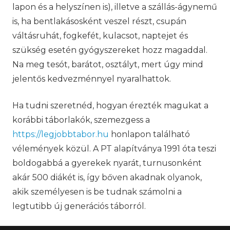
lapon és a helyszínen is), illetve a szállás-ágynemű
is, ha bentlakásosként veszel részt, csupán
váltásruhát, fogkefét, kulacsot, naptejet és
szükség esetén gyógyszereket hozz magaddal.
Na meg tesót, barátot, osztályt, mert úgy mind
jelentős kedvezménnyel nyaralhattok.
Ha tudni szeretnéd, hogyan érezték magukat a
korábbi táborlakók, szemezgess a
https://legjobbtabor.hu
honlapon található
vélemények közül. A PT alapítványa 1991 óta teszi
boldogabbá a gyerekek nyarát, turnusonként
akár 500 diákét is, így bőven akadnak olyanok,
akik személyesen is be tudnak számolni a
legtutibb új generációs táborról.