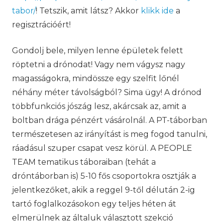
tabor/
! Tetszik, amit látsz? Akkor
klikk ide
a
regisztrációért!
Gondolj bele, milyen lenne épületek felett
röptetni a drónodat! Vagy nem vágysz nagy
magasságokra, mindössze egy szelfit lőnél
néhány méter távolságból? Sima ügy! A drónod
többfunkciós jószág lesz, akárcsak az, amit a
boltban drága pénzért vásárolnál. A PT-táborban
természetesen az irányítást is meg fogod tanulni,
ráadásul szuper csapat vesz körül. A PEOPLE
TEAM tematikus táboraiban (tehát a
dróntáborban is) 5-10 fős csoportokra osztják a
jelentkezőket, akik a reggel 9-től délután 2-ig
tartó foglalkozásokon egy teljes héten át
elmerülnek az általuk választott szekció