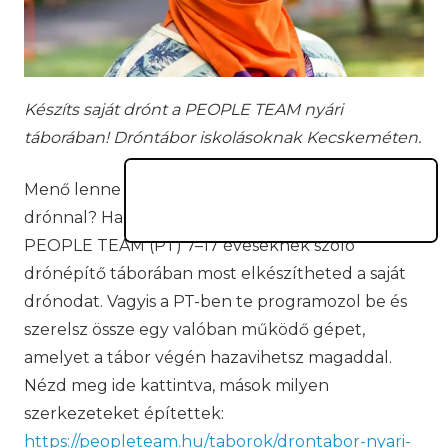
Készíts saját drónt a PEOPLE TEAM nyári
táborában! Dróntábor iskolásoknak Kecskeméten.
Menő lenne felvágni a haverok előtt egy
drónnal? Ha ez a vágyad, kapaszkodj meg: a
PEOPLE TEAM (PT) 7–17 éveseknek szóló
drónépítő táborában most elkészítheted a saját
drónodat. Vagyis a PT-ben te programozol be és
szerelsz össze egy valóban működő gépet,
amelyet a tábor végén hazavihetsz magaddal.
Nézd meg ide kattintva, mások milyen
szerkezeteket építettek:
https://peopleteam.hu/taborok/drontabor-nyari-