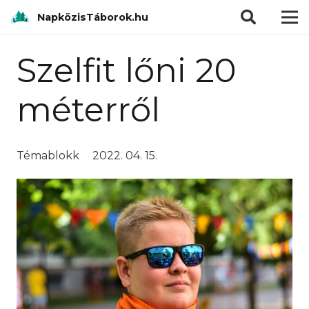
modal-check
NapközisTáborok.hu
Szelfit lőni 20
méterről
Témablokk
2022. 04. 15.