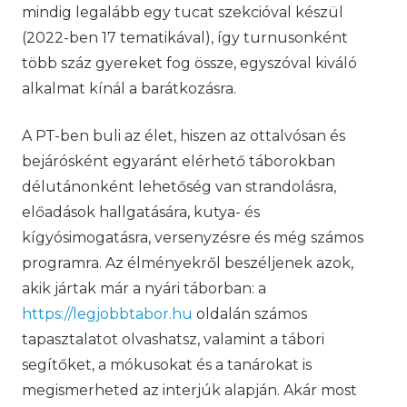
mindig legalább egy tucat szekcióval készül
(2022-ben 17 tematikával), így turnusonként
több száz gyereket fog össze, egyszóval kiváló
alkalmat kínál a barátkozásra.
A PT-ben buli az élet, hiszen az ottalvósan és
bejárósként egyaránt elérhető táborokban
délutánonként lehetőség van strandolásra,
előadások hallgatására, kutya- és
kígyósimogatásra, versenyzésre és még számos
programra. Az élményekről beszéljenek azok,
akik jártak már a nyári táborban: a
https://legjobbtabor.hu
oldalán számos
tapasztalatot olvashatsz, valamint a tábori
segítőket, a mókusokat és a tanárokat is
megismerheted az interjúk alapján. Akár most