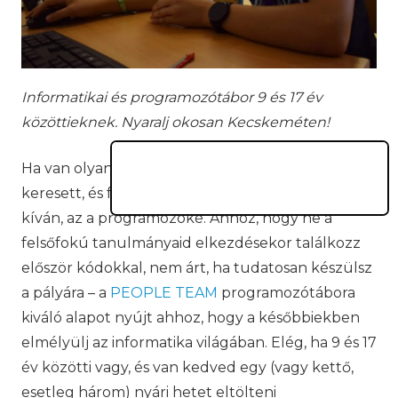
Informatikai és programozótábor 9 és 17 év
közöttieknek. Nyaralj okosan Kecskeméten!
Ha van olyan szakma, amelyik változatlanul
keresett, és folyamatosan naprakész ismereteket
kíván, az a programozóké. Ahhoz, hogy ne a
felsőfokú tanulmányaid elkezdésekor találkozz
először kódokkal, nem árt, ha tudatosan készülsz
a pályára – a
PEOPLE TEAM
programozótábora
kiváló alapot nyújt ahhoz, hogy a későbbiekben
elmélyülj az informatika világában. Elég, ha 9 és 17
év közötti vagy, és van kedved egy (vagy kettő,
esetleg három) nyári hetet eltölteni