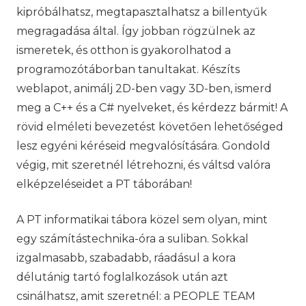
kipróbálhatsz, megtapasztalhatsz a billentyűk
megragadása által. Így jobban rögzülnek az
ismeretek, és otthon is gyakorolhatod a
programozótáborban tanultakat. Készíts
weblapot, animálj 2D-ben vagy 3D-ben, ismerd
meg a C++ és a C# nyelveket, és kérdezz bármit! A
rövid elméleti bevezetést követően lehetőséged
lesz egyéni kéréseid megvalósítására. Gondold
végig, mit szeretnél létrehozni, és váltsd valóra
elképzeléseidet a PT táborában!
A PT informatikai tábora közel sem olyan, mint
egy számítástechnika-óra a suliban. Sokkal
izgalmasabb, szabadabb, ráadásul a kora
délutánig tartó foglalkozások után azt
csinálhatsz, amit szeretnél: a PEOPLE TEAM