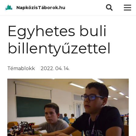
modal-check
NapközisTáborok.hu
Egyhetes buli
billentyűzettel
Témablokk
2022. 04. 14.