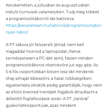
Kecskeméten, a júliusban és augusztusban
induló turnusok valamelyikén. Tudj meg többet
a programozótáborról ide kattintva:
https://peopleteam.hu/taborok/programozotabor-
nyari-tabor/
.
A PT tábora jól felszerelt (értsd: nem kell
magaddal hoznod a laptopodat, illetve
természetesen a PC-det sem), hiszen minden
programozótáboros résztvevőre jut egy gép. Az
5-6 fős csoportokban bőven lesz idő mindenki
óhaj-sóhaját kibeszélni, a fiatal, többségében
egyetemista oktatók pedig garantálják, hogy nem
az előző évezred trendjeit fogjátok átnyálazni a
délelőtti foglalkozások során. A PT „tanórái”
gyakorlatközpontúak, azaz mindent