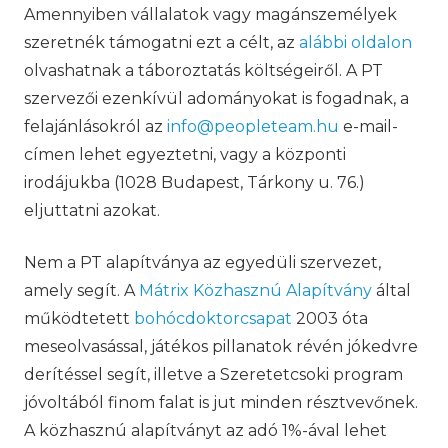
Amennyiben vállalatok vagy magánszemélyek
szeretnék támogatni ezt a célt, az
alábbi oldalon
olvashatnak a táboroztatás költségeiről. A PT
szervezői ezenkívül adományokat is fogadnak, a
felajánlásokról az
info@peopleteam.hu
e-mail-
címen lehet egyeztetni, vagy a központi
irodájukba (1028 Budapest, Tárkony u. 76.)
eljuttatni azokat.
Nem a PT alapítványa az egyedüli szervezet,
amely segít. A
Mátrix Közhasznú Alapítvány
által
működtetett
bohócdoktorcsapat
2003 óta
meseolvasással, játékos pillanatok révén jókedvre
derítéssel segít, illetve a Szeretetcsoki program
jóvoltából finom falat is jut minden résztvevőnek.
A közhasznú alapítványt az adó 1%-ával lehet