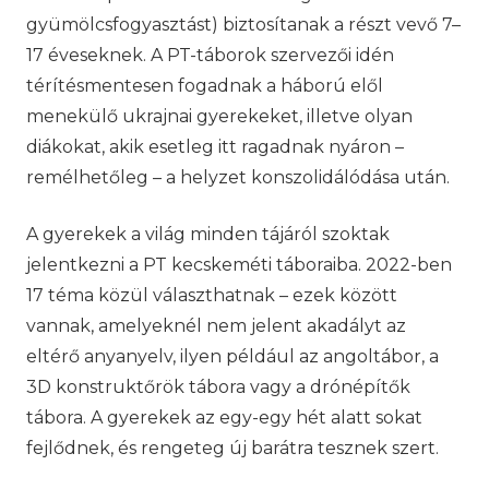
gyümölcsfogyasztást) biztosítanak a részt vevő 7–
17 éveseknek. A PT-táborok szervezői idén
térítésmentesen fogadnak a háború elől
menekülő ukrajnai gyerekeket, illetve olyan
diákokat, akik esetleg itt ragadnak nyáron –
remélhetőleg – a helyzet konszolidálódása után.
A gyerekek a világ minden tájáról szoktak
jelentkezni a PT kecskeméti táboraiba. 2022-ben
17 téma közül választhatnak – ezek között
vannak, amelyeknél nem jelent akadályt az
eltérő anyanyelv, ilyen például az angoltábor, a
3D konstruktőrök tábora vagy a drónépítők
tábora. A gyerekek az egy-egy hét alatt sokat
fejlődnek, és rengeteg új barátra tesznek szert.