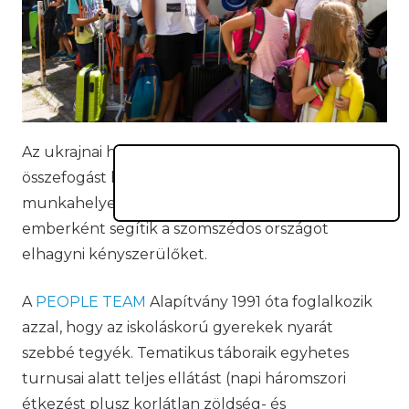
Az ukrajnai háború kirobbanása szinte példátlan
összefogást hozott. Gyűjtőpontok alakultak,
munkahelyek és civilek határozták el, hogy egy
emberként segítik a szomszédos országot
elhagyni kényszerülőket.
A
PEOPLE TEAM
Alapítvány 1991 óta foglalkozik
azzal, hogy az iskoláskorú gyerekek nyarát
szebbé tegyék. Tematikus táboraik egyhetes
turnusai alatt teljes ellátást (napi háromszori
étkezést plusz korlátlan zöldség- és