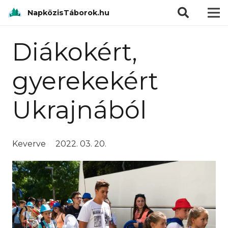
modal-check
NapközisTáborok.hu
Diákokért,
gyerekekért
Ukrajnából
Keverve
2022. 03. 20.