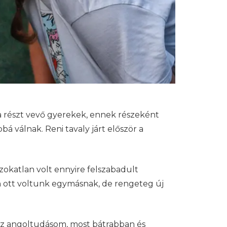
 a részt vevő gyerekek, ennek részeként
á válnak. Reni tavaly járt először a
zokatlan volt ennyire felszabadult
n ott voltunk egymásnak, de rengeteg új
 az angoltudásom, most bátrabban és