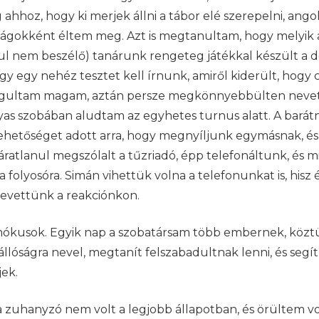
 ahhoz, hogy ki merjek állni a tábor elé szerepelni, ango
lságokként éltem meg. Azt is megtanultam, hogy melyik a
arul nem beszélő) tanárunk rengeteg játékkal készült a d
y egy nehéz tesztet kell írnunk, amiről kiderült, hogy 
tizgultam magam, aztán persze megkönnyebbülten neve
yas szobában aludtam az egyhetes turnus alatt. A bar
ehetőséget adott arra, hogy megnyíljunk egymásnak, és
áratlanul megszólalt a tűzriadó, épp telefonáltunk, és
a folyosóra. Simán vihettük volna a telefonunkat is, his
evettünk a reakciónkon.
mókusok. Egyik nap a szobatársam több embernek, köztük 
állóságra nevel, megtanít felszabadultnak lenni, és segí
jek.
 zuhanyzó nem volt a legjobb állapotban, és örültem vol