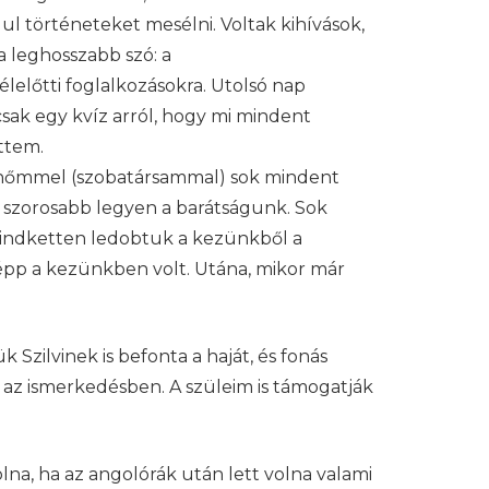
lul történeteket mesélni. Voltak kihívások,
 leghosszabb szó: a
élelőtti foglalkozásokra. Utolsó nap
csak egy kvíz arról, hogy mi mindent
ttem.
átnőmmel (szobatársammal) sok mindent
 szorosabb legyen a barátságunk. Sok
 mindketten ledobtuk a kezünkből a
z épp a kezünkben volt. Utána, mikor már
Szilvinek is befonta a haját, és fonás
t az ismerkedésben. A szüleim is támogatják
na, ha az angolórák után lett volna valami