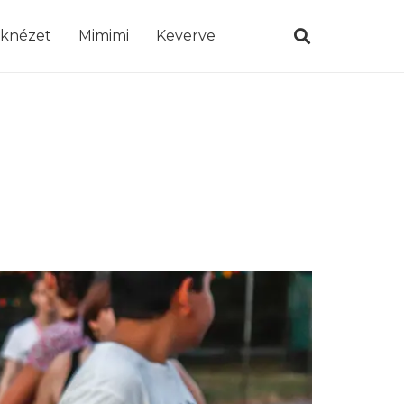
öknézet
Mimimi
Keverve