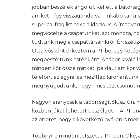
jobban beszélek angolul. Kellett a bátorság
amiket – így visszagondolva – inkább tanu
supercalifragilisticexpialidocious. A (magy
megviccelte a csapatunkat, azt mondta, hog
tudtunk meg a csapattársainkról. Én szé
Ottalvósként érkeztem a PT-be, egy kétág
megbeszéltünk esténként. A tábor kiváló l
minden köt össze minket: például amikor v
telefont az ágyra, és mezítláb kirohantunk 
megnyugodtunk, hogy nincs tűz, csomót n
Nagyon aranyosak a tábori segítők, az ún. 
közben jókat lehetett beszélgetni. A PT ön
az ötletet, hogy a következő nyáron is men
Többnyire minden tetszett a PT-ben. Oké, a