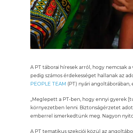
A PT táborai híresek arról, hogy nemcsak a
pedig számos érdekességet hallanak az adott
PEOPLE TEAM
(PT) nyári angoltáborában, e
„Meglepett a PT-ben, hogy ennyi gyerek [tu
környezetben lenni. Biztonságérzetet adot
emberrel ismerkedtünk meg. Nagyon nyitot
A PT tematikus szekciói közül az angoltáb