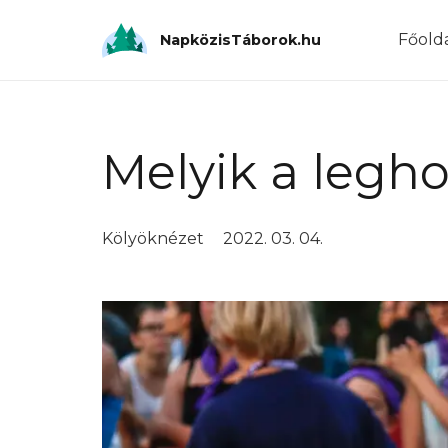
Főold
NapközisTáborok.hu
Melyik a legh
Kölyöknézet
2022. 03. 04.