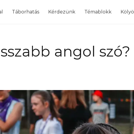
modal-check
al
Táborhatás
Kérdezünk
Témablokk
Köly
osszabb angol szó?