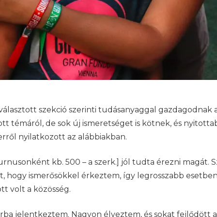
 választott szekció szerinti tudásanyaggal gazdagodnak
 témáról, de sok új ismeretséget is kötnek, és nyitottabb
rről nyilatkozott az alábbiakban.
rnusonként kb. 500 – a szerk.] jól tudta érezni magát. S
t, hogy ismerősökkel érkeztem, így legrosszabb esetbe
t volt a közösség.
orba jelentkeztem. Nagyon élveztem, és sokat fejlődött