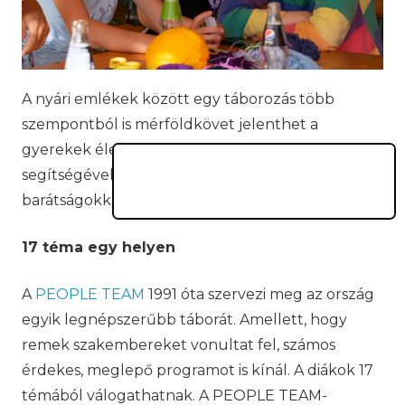
A nyári emlékek között egy táborozás több
szempontból is mérföldkövet jelenthet a
gyerekek életében. Egy nyári gyerekfesztivál
segítségével életre szóló élményekkel és örök
barátságokkal is megajándékozhatjuk őket.
17 téma egy helyen
A
PEOPLE TEAM
1991 óta szervezi meg az ország
egyik legnépszerűbb táborát. Amellett, hogy
remek szakembereket vonultat fel, számos
érdekes, meglepő programot is kínál. A diákok 17
témából válogathatnak. A PEOPLE TEAM-