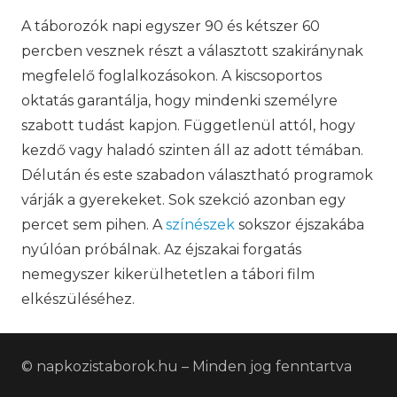
A táborozók napi egyszer 90 és kétszer 60
percben vesznek részt a választott szakiránynak
megfelelő foglalkozásokon. A kiscsoportos
oktatás garantálja, hogy mindenki személyre
szabott tudást kapjon. Függetlenül attól, hogy
kezdő vagy haladó szinten áll az adott témában.
Délután és este szabadon választható programok
várják a gyerekeket. Sok szekció azonban egy
percet sem pihen. A
színészek
sokszor éjszakába
nyúlóan próbálnak. Az éjszakai forgatás
nemegyszer kikerülhetetlen a tábori film
elkészüléséhez.
© napkozistaborok.hu – Minden jog fenntartva