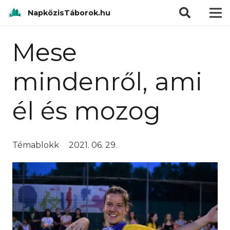
modal-check
NapközisTáborok.hu
Mese
mindenről, ami
él és mozog
Témablokk
2021. 06. 29.