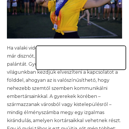
Ha valaki vidéken nő fel, nem biztos, hogy látott
már disznót, vagy tudja, hogyan kell elültetni egy
palántát. Gyors és digitális irányba tolódott
világunkban kezdjük elveszíteni a kapcsolatot a
földdel, ahogyan az is valószínűsíthető, hogy
nehezebb szemtől szemben kommunikálni
embertársainkkal. A gyerekek körében –
származzanak városból vagy kistelepülésről –
mindig élményszámba megy egy izgalmas
kirándulás, amelyen kortársaikkal vehetnek részt.
Egy jó nyári tábor is ezt nyújtja, sőt még többet: