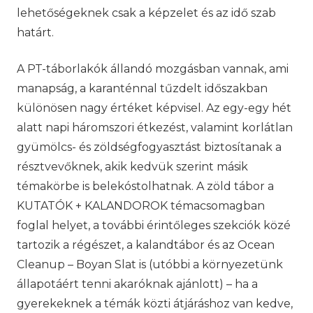
lehetőségeknek csak a képzelet és az idő szab
határt.
A PT-táborlakók állandó mozgásban vannak, ami
manapság, a karanténnal tűzdelt időszakban
különösen nagy értéket képvisel. Az egy-egy hét
alatt napi háromszori étkezést, valamint korlátlan
gyümölcs- és zöldségfogyasztást biztosítanak a
résztvevőknek, akik kedvük szerint másik
témakörbe is belekóstolhatnak. A zöld tábor a
KUTATÓK + KALANDOROK témacsomagban
foglal helyet, a további érintőleges szekciók közé
tartozik a régészet, a kalandtábor és az Ocean
Cleanup – Boyan Slat is (utóbbi a környezetünk
állapotáért tenni akaróknak ajánlott) – ha a
gyerekeknek a témák közti átjáráshoz van kedve,