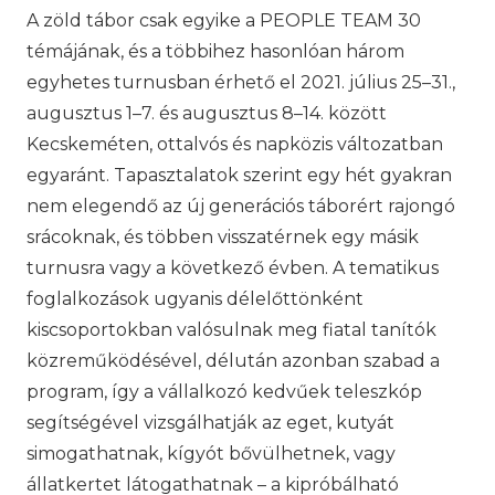
A zöld tábor csak egyike a PEOPLE TEAM 30
témájának, és a többihez hasonlóan három
egyhetes turnusban érhető el 2021. július 25–31.,
augusztus 1–7. és augusztus 8–14. között
Kecskeméten, ottalvós és napközis változatban
egyaránt. Tapasztalatok szerint egy hét gyakran
nem elegendő az új generációs táborért rajongó
srácoknak, és többen visszatérnek egy másik
turnusra vagy a következő évben. A tematikus
foglalkozások ugyanis délelőttönként
kiscsoportokban valósulnak meg fiatal tanítók
közreműködésével, délután azonban szabad a
program, így a vállalkozó kedvűek teleszkóp
segítségével vizsgálhatják az eget, kutyát
simogathatnak, kígyót bővülhetnek, vagy
állatkertet látogathatnak – a kipróbálható