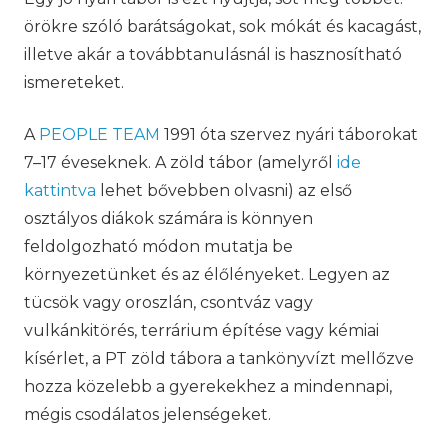
örökre szóló barátságokat, sok mókát és kacagást,
illetve akár a továbbtanulásnál is hasznosítható
ismereteket.
A
PEOPLE TEAM
1991 óta szervez nyári táborokat
7–17 éveseknek. A zöld tábor (amelyről
ide
kattintva
lehet bővebben olvasni) az első
osztályos diákok számára is könnyen
feldolgozható módon mutatja be
környezetünket és az élőlényeket. Legyen az
tücsök vagy oroszlán, csontváz vagy
vulkánkitörés, terrárium építése vagy kémiai
kísérlet, a PT zöld tábora a tankönyvízt mellőzve
hozza közelebb a gyerekekhez a mindennapi,
mégis csodálatos jelenségeket.