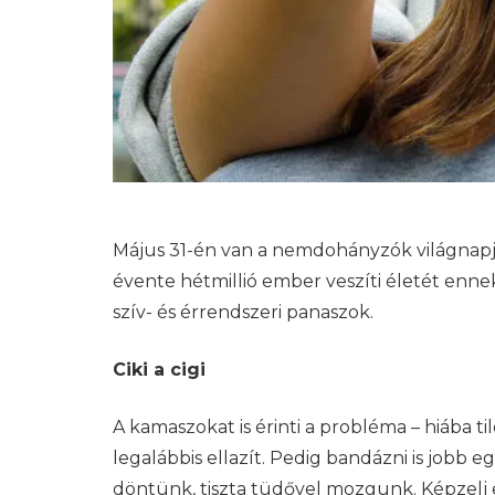
Május 31-én van a nemdohányzók világnapja.
évente hétmillió ember veszíti életét enne
szív- és érrendszeri panaszok.
Ciki a cigi
A kamaszokat is érinti a probléma – hiába ti
legalábbis ellazít. Pedig bandázni is jobb
döntünk, tiszta tüdővel mozgunk. Képzelj e