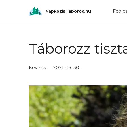
Főold
NapközisTáborok.hu
Táborozz tiszta 
Keverve
2021. 05. 30.