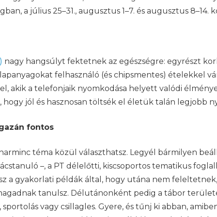
ágban, a július 25–31., augusztus 1–7. és augusztus 8–14.
)
nagy hangsúlyt fektetnek az egészségre: egyrészt korl
apanyagokat felhasználó (és chipsmentes) ételekkel várj
kkel, akik a telefonjaik nyomkodása helyett valódi élmé
, hogy jól és hasznosan töltsék el életük talán legjobb n
igazán fontos
 harminc téma közül választhatsz. Legyél bármilyen beál
akácstanuló –, a PT délelőtti, kiscsoportos tematikus fog
sz a gyakorlati példák által, hogy utána nem feleltetne
 magadnak tanulsz. Délutánonként pedig a tábor terü
 sportolás vagy csillagles. Gyere, és tűnj ki abban, ami