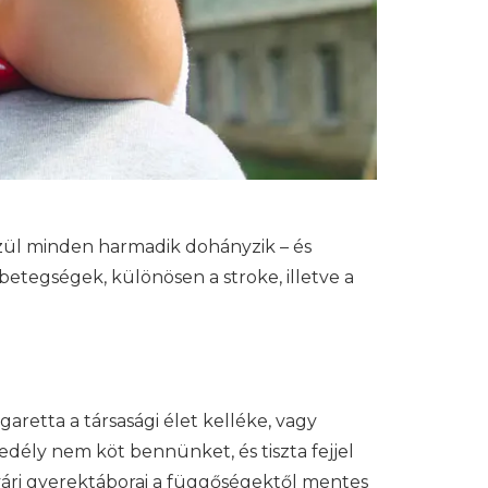
közül minden harmadik dohányzik – és
betegségek, különösen a stroke, illetve a
garetta a társasági élet kelléke, vagy
edély nem köt bennünket, és tiszta fejjel
nyári gyerektáborai a függőségektől mentes