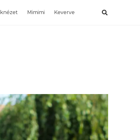
öknézet
Mimimi
Keverve