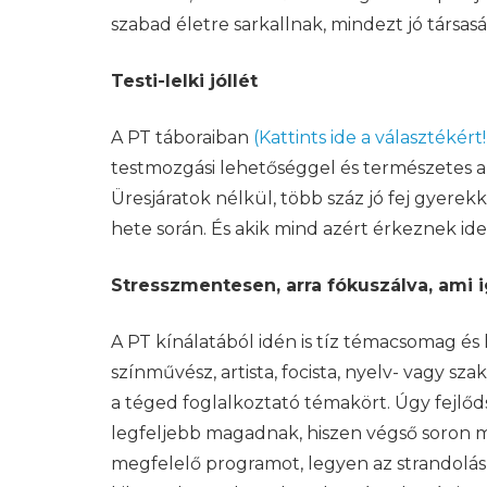
szabad életre sarkallnak, mindezt jó társas
Testi-lelki jóllét
A PT táboraiban
(Kattints ide a választékért!
testmozgási lehetőséggel és természetes al
Üresjáratok nélkül, több száz jó fej gyere
hete során. És akik mind azért érkeznek ide
Stresszmentesen, arra fókuszálva, ami 
A PT kínálatából idén is tíz témacsomag és
színművész, artista, focista, nyelv- vagy sz
a téged foglalkoztató témakört. Úgy fejlőd
legfeljebb magadnak, hiszen végső soron
megfelelő programot, legyen az strandolás,