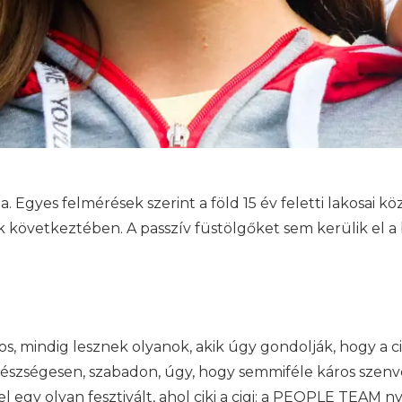
 Egyes felmérések szerint a föld 15 év feletti lakosai 
k következtében. A passzív füstölgőket sem kerülik el a 
los, mindig lesznek olyanok, akik úgy gondolják, hogy a ci
 egészségesen, szabadon, úgy, hogy semmiféle káros szenv
l egy olyan fesztivált, ahol ciki a cigi: a PEOPLE TEAM 