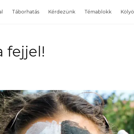
modal-check
al
Táborhatás
Kérdezünk
Témablokk
Köly
fejjel!