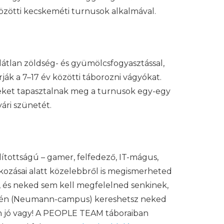
 közötti kecskeméti turnusok alkalmával.
átlan zöldség- és gyümölcsfogyasztással,
ák a 7–17 év közötti táborozni vágyókat.
nyeket tapasztalnak meg a turnusok egy-egy
yári szünetét.
lítottságú – gamer, felfedező, IT-mágus,
lalkozásai alatt közelebbről is megismerheted
k, és neked sem kell megfelelned senkinek,
letén (Neumann-campus) kereshetsz neked
ben jó vagy! A PEOPLE TEAM táboraiban