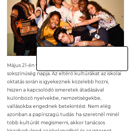
Május 21-én van a kulturális fejlődés és
sokszínűség napja. Az eltérő kultúrákat az iskolai
oktatás során is igyekeznek közelebb hozni,
hiszen a kapcsolódó ismeretek átadásával
különböző nyelvekbe, nemzetiségekbe,
vallásokba engednek betekintést. Nem elég
azonban a papírszagú tudás: ha szeretnél minél
több kultúrát megismerni, akkor tanácsos
kiszabadulnod az iskolapadból és az internet