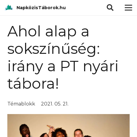
modal-check
NapközisTáborok.hu
Ahol alap a
sokszínűség:
irány a PT nyári
tábora!
Témablokk
2021. 05. 21.