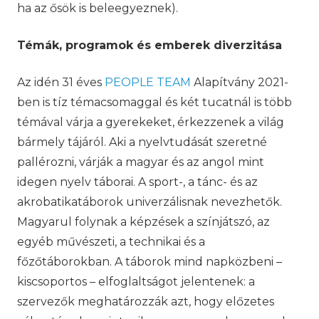
ha az ősök is beleegyeznek).
Témák, programok és emberek diverzitása
Az idén 31 éves
PEOPLE TEAM
Alapítvány 2021-
ben is tíz témacsomaggal és két tucatnál is több
témával várja a gyerekeket, érkezzenek a világ
bármely tájáról. Aki a nyelvtudását szeretné
pallérozni, várják a magyar és az angol mint
idegen nyelv táborai. A sport-, a tánc- és az
akrobatikatáborok univerzálisnak nevezhetők.
Magyarul folynak a képzések a színjátszó, az
egyéb művészeti, a technikai és a
főzőtáborokban. A táborok mind napközbeni –
kiscsoportos – elfoglaltságot jelentenek: a
szervezők meghatározzák azt, hogy előzetes