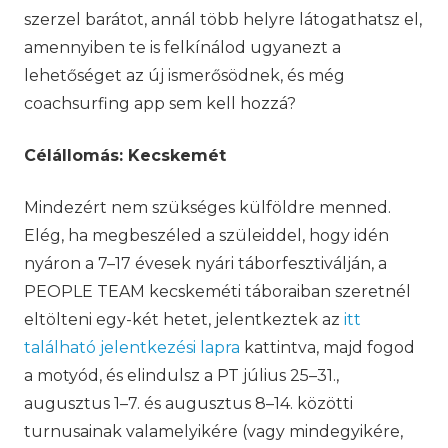
szerzel barátot, annál több helyre látogathatsz el,
amennyiben te is felkínálod ugyanezt a
lehetőséget az új ismerősödnek, és még
coachsurfing app sem kell hozzá?
Célállomás: Kecskemét
Mindezért nem szükséges külföldre menned.
Elég, ha megbeszéled a szüleiddel, hogy idén
nyáron a 7–17 évesek nyári táborfesztiválján, a
PEOPLE TEAM kecskeméti táboraiban szeretnél
eltölteni egy-két hetet, jelentkeztek az
itt
található jelentkezési lapra
kattintva, majd fogod
a motyód, és elindulsz a PT július 25–31.,
augusztus 1–7. és augusztus 8–14. közötti
turnusainak valamelyikére (vagy mindegyikére,